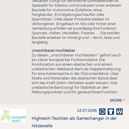
Textation Group für technische Schmaltextilien ist
Spezialist für Elastics und produziert unter anderem
Bauteile für Automotive-Zulieferer, etwa
Fangbänder, Entriegelungsschlaufen oder
Spannlitzen. Viele dieser Produkte bleiben im
Verborgenen. Eingebaut im Sitz oder hinter einer
Verkleidung erfüllen sie zuverlässig ihre Funktion:
Spannen, Halten, Verstellen, Fixieren … Die textilen
Bauteile arbeiten im Hintergrund – leicht, leise und
langlebig.
Unsichtbarer Hochleister
Zu diesen „unsichtbaren Hochleistern“ gehört auch
ein clever konzipiertes Funktionsband. Die
Kombination aus einem elastischen und einem
unelastischen Webband dient als Klappenhalterung
für eine Kartentasche in der Sitzrückenlehne. Über
Maße und Materialien des elastischen Bands lässt
sich das Kraft-Dehn-Verhalten exakt steuern. Das
unelastische Band sorgt für Stabilität an den
Reibungspunkten und für geräuschlose Funktion.
MORE
12.07.2026
Hightech-Textilien als Gamechanger in der
Hitzewelle