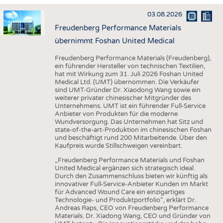
HAUS- UND HEIMTEXTILIEN
03.08.2026
BEKLEIDUNG
Freudenberg Performance Materials
TESTS
übernimmt Foshan United Medical
BUSINESS
FAKTEN
Freudenberg Performance Materials (Freudenberg),
ein führender Hersteller von technischen Textilien,
UNTERNEHMEN
STATISTICS
hat mit Wirkung zum 31. Juli 2026 Foshan United
Medical Ltd. (UMT) übernommen. Die Verkäufer
AUSSCHREIBUNGEN
sind UMT-Gründer Dr. Xiaodong Wang sowie ein
weiterer privater chinesischer Mitgründer des
DTV AUSSCHREIBUNGSDIENST
Unternehmens. UMT ist ein führender Full-Service
Anbieter von Produkten für die moderne
WISSEN
TERMINE
Wundversorgung. Das Unternehmen hat Sitz und
state-of-the-art-Produktion im chinesischen Foshan
DAUNENCHECK
BRANCHENTERMINE
und beschäftigt rund 200 Mitarbeitende. Über den
Kaufpreis wurde Stillschweigen vereinbart.
ADRESSEN & LINKS
„Freudenberg Performance Materials und Foshan
LABELS
United Medical ergänzen sich strategisch ideal.
Durch den Zusammenschluss bieten wir künftig als
PUBLIKATIONEN
innovativer Full-Service-Anbieter Kunden im Markt
für Advanced Wound Care ein einzigartiges
Technologie- und Produktportfolio“, erklärt Dr.
Andreas Raps, CEO von Freudenberg Performance
Materials. Dr. Xiadong Wang, CEO und Gründer von