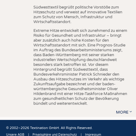
Südwesttextil begrüßt politische Vorstöße zum
Hitzeschutz und verweist auf innovative Textilien
zum Schutz von Mensch, Infrastruktur und
Wirtschaftsstandort.
Extreme Hitze entwickelt sich zunehmend zu einem
Risiko für Gesundheit und Infrastruktur – bringt
aber zusätzlich auch hohe Kosten für den
Wirtschaftsstandort mit sich. Eine Prognos-Studie
im Auftrag des Bundesarbeitsministeriums zeigt,
dass Baden-Württemberg mit seiner starken
industriellen Wertschöpfung deutschlandweit
besonders stark betroffen ist. Vor diesem
Hintergrund begrüßt Südwesttextil, dass
Bundesverkehrsminister Patrick Schnieder den
Ausbau des Hitzeschutzes im Verkehr als wichtige
Zukunftsaufgabe bezeichnet und der baden-
württembergische Gesundheitsminister Oliver
Hildenbrand mit einer Hitze-Taskforce Maßnahmen
zum gesundheitlichen Schutz der Bevölkerung
bündelt und weiterentwickelt.
MORE
© 2002–2026 Textination GmbH. All Rights Reserved.
Unsere AGB
Privatsphäre und Datenschutz
Impressum