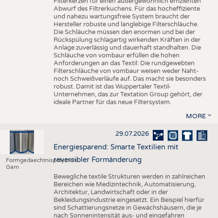
Filterkerzen für einen außergewöhnlich effizienten
Abwurf des Filtrerkuchens. Für das hocheffiziente
und nahezu wartungsfreie System braucht der
Hersteller robuste und langlebige Filterschläuche.
Die Schläuche müssen den enormen und bei der
Rückspülung schlagartig wirkenden Kräften in der
Anlage zuverlässig und dauerhaft standhalten. Die
Schläuche von vombaur erfüllen die hohen
Anforderungen an das Textil: Die rundgewebten
Filterschläuche von vombaur weisen weder Naht-
noch Schweißverläufe auf. Das macht sie besonders
robust. Damit ist das Wuppertaler Textil-
Unternehmen, das zur Textation Group gehört, der
ideale Partner für das neue Filtersystem.
MORE
29.07.2026
Energiesparend: Smarte Textilien mit
reversibler Formänderung
Formgedaechtnispolymere
Garn
Bewegliche textile Strukturen werden in zahlreichen
Bereichen wie Medizintechnik, Automatisierung,
Architektur, Landwirtschaft oder in der
Bekleidungsindustrie eingesetzt. Ein Beispiel hierfür
sind Schattierungsnetze in Gewächshäusern, die je
nach Sonnenintensität aus- und eingefahren