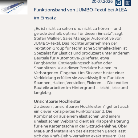
20.07.2026
Funktionsband von JUMBO-Textil bei ALEA
im Einsatz
„Es ist nicht zu sehen und nicht zu hören – und
gerade deshalb optimal für diesen Einsatz“, sagt
Stefan Wallner, Sales Manager Automotive von
JUMBO-Textil. Das Tochterunternehmen der
Textation Group für technische Schmaltextilien ist
Spezialist für Elastics und produziert unter anderem
Bauteile für Automotive-Zulieferer, etwa
Fangbänder, Entriegelungsschlaufen oder
Spannlitzen. Viele dieser Produkte bleiben im
Verborgenen. Eingebaut im Sitz oder hinter einer
Verkleidung erfüllen sie zuverlässig ihre Funktion:
Spannen, Halten, Verstellen, Fixieren … Die textilen
Bauteile arbeiten im Hintergrund – leicht, leise und
langlebig.
Unsichtbarer Hochleister
Zu diesen „unsichtbaren Hochleistern“ gehört auch
ein clever konzipiertes Funktionsband. Die
Kombination aus einem elastischen und einem
unelastischen Webband dient als Klappenhalterung
für eine Kartentasche in der Sitzrückenlehne. Über
Maße und Materialien des elastischen Bands lässt
sich das Kraft-Dehn-Verhalten exakt steuern. Das