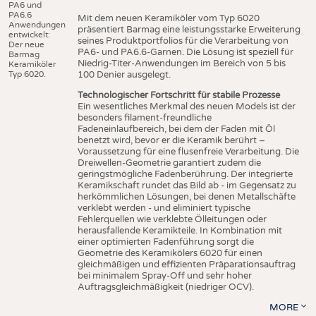
PA6 und
PA6.6
Mit dem neuen Keramiköler vom Typ 6020
Anwendungen
präsentiert Barmag eine leistungsstarke Erweiterung
entwickelt:
seines Produktportfolios für die Verarbeitung von
Der neue
PA6- und PA6.6-Garnen. Die Lösung ist speziell für
Barmag
Niedrig-Titer-Anwendungen im Bereich von 5 bis
Keramiköler
Typ 6020.
100 Denier ausgelegt.
Technologischer Fortschritt für stabile Prozesse
Ein wesentliches Merkmal des neuen Models ist der
besonders filament-freundliche
Fadeneinlaufbereich, bei dem der Faden mit Öl
benetzt wird, bevor er die Keramik berührt –
Voraussetzung für eine flusenfreie Verarbeitung. Die
Dreiwellen-Geometrie garantiert zudem die
geringstmögliche Fadenberührung. Der integrierte
Keramikschaft rundet das Bild ab - im Gegensatz zu
herkömmlichen Lösungen, bei denen Metallschäfte
verklebt werden - und eliminiert typische
Fehlerquellen wie verklebte Ölleitungen oder
herausfallende Keramikteile. In Kombination mit
einer optimierten Fadenführung sorgt die
Geometrie des Keramikölers 6020 für einen
gleichmäßigen und effizienten Präparationsauftrag
bei minimalem Spray-Off und sehr hoher
Auftragsgleichmäßigkeit (niedriger OCV).
MORE