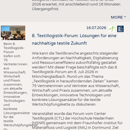
2026 erwartet, mit anschließend rund 18 Monaten
Übergangsfrist.
MORE
16.07.2026
8. Textillogistik-Forum: Lösungen für eine
nachhaltige textile Zukunft
Beim 8.
Textillogistik-
Forum
Wie kann die Textilbranche angesichts steigender
trafen sich
Anforderungen an Nachhaltigkeit, Digitalisierung
75
und Ressourceneffizienz zukunftsfähig gestaltet
Vertreter:innen
werden? Mit dieser Frage beschäftigte sich das 8.
aus
Textillogistik-Forum am 8. Juli 2026 in
Wissenschaft,
Wirtschaft
Mönchengladbach. Rund um das Thema
und Praxis
„Textillogistik in herausfordernden Zeiten“ kamen
zusammen,
75 Vertreterinnen und Vertreter aus Wissenschaft,
um aktuelle
Wirtschaft und Praxis zusammen, um aktuelle
Entwicklungen,
Entwicklungen, innovative Technologien und
innovative
konkrete Lösungsansätze für die textile
Technologien
Wertschöpfungskette zu diskutieren.
und
konkrete
Lösungsansätze
Veranstaltet wurde das Forum vom Center
für die
Textillogistik (CTL) der Hochschule Niederrhein
textile
(HSNR) gemeinsam mit dem Fraunhofer-Institut für
Wertschöpfungskette
Materialfluss und Logistik (IML) in Dortmund. Ziel
zu