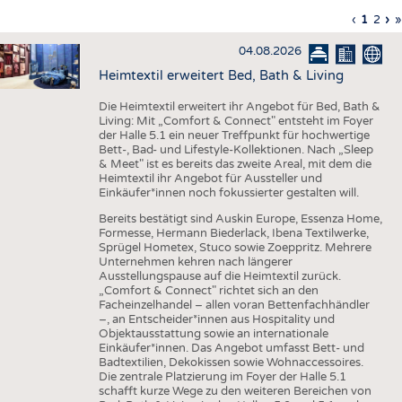
HAUS- UND HEIMTEXTILIEN
Vorherig
‹
Aktuell
1
Seite
2
Nä
›
L
»
Seitennummerierung
Seite
Seite
Sei
S
BEKLEIDUNG
04.08.2026
TESTS
Heimtextil erweitert Bed, Bath & Living
BUSINESS
FAKTEN
Die Heimtextil erweitert ihr Angebot für Bed, Bath &
Living: Mit „Comfort & Connect" entsteht im Foyer
UNTERNEHMEN
STATISTICS
der Halle 5.1 ein neuer Treffpunkt für hochwertige
Bett-, Bad- und Lifestyle-Kollektionen. Nach „Sleep
AUSSCHREIBUNGEN
& Meet" ist es bereits das zweite Areal, mit dem die
Heimtextil ihr Angebot für Aussteller und
DTV AUSSCHREIBUNGSDIENST
Einkäufer*innen noch fokussierter gestalten will.
WISSEN
TERMINE
Bereits bestätigt sind Auskin Europe, Essenza Home,
Formesse, Hermann Biederlack, Ibena Textilwerke,
DAUNENCHECK
BRANCHENTERMINE
Sprügel Hometex, Stuco sowie Zoeppritz. Mehrere
Unternehmen kehren nach längerer
ADRESSEN & LINKS
Ausstellungspause auf die Heimtextil zurück.
„Comfort & Connect" richtet sich an den
LABELS
Facheinzelhandel – allen voran Bettenfachhändler
–, an Entscheider*innen aus Hospitality und
PUBLIKATIONEN
Objektausstattung sowie an internationale
Einkäufer*innen. Das Angebot umfasst Bett- und
Badtextilien, Dekokissen sowie Wohnaccessoires.
Die zentrale Platzierung im Foyer der Halle 5.1
schafft kurze Wege zu den weiteren Bereichen von