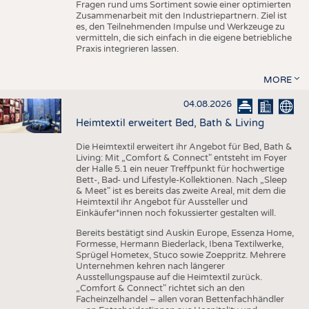
Fragen rund ums Sortiment sowie einer optimierten
Zusammenarbeit mit den Industriepartnern. Ziel ist
es, den Teilnehmenden Impulse und Werkzeuge zu
vermitteln, die sich einfach in die eigene betriebliche
Praxis integrieren lassen.
MORE
04.08.2026
Heimtextil erweitert Bed, Bath & Living
Die Heimtextil erweitert ihr Angebot für Bed, Bath &
Living: Mit „Comfort & Connect" entsteht im Foyer
der Halle 5.1 ein neuer Treffpunkt für hochwertige
Bett-, Bad- und Lifestyle-Kollektionen. Nach „Sleep
& Meet" ist es bereits das zweite Areal, mit dem die
Heimtextil ihr Angebot für Aussteller und
Einkäufer*innen noch fokussierter gestalten will.
Bereits bestätigt sind Auskin Europe, Essenza Home,
Formesse, Hermann Biederlack, Ibena Textilwerke,
Sprügel Hometex, Stuco sowie Zoeppritz. Mehrere
Unternehmen kehren nach längerer
Ausstellungspause auf die Heimtextil zurück.
„Comfort & Connect" richtet sich an den
Facheinzelhandel – allen voran Bettenfachhändler