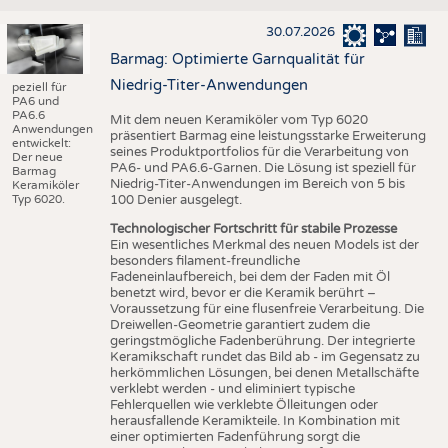
30.07.2026
Barmag: Optimierte Garnqualität für
Niedrig-Titer-Anwendungen
peziell für
PA6 und
PA6.6
Mit dem neuen Keramiköler vom Typ 6020
Anwendungen
präsentiert Barmag eine leistungsstarke Erweiterung
entwickelt:
seines Produktportfolios für die Verarbeitung von
Der neue
PA6- und PA6.6-Garnen. Die Lösung ist speziell für
Barmag
Niedrig-Titer-Anwendungen im Bereich von 5 bis
Keramiköler
Typ 6020.
100 Denier ausgelegt.
Technologischer Fortschritt für stabile Prozesse
Ein wesentliches Merkmal des neuen Models ist der
besonders filament-freundliche
Fadeneinlaufbereich, bei dem der Faden mit Öl
benetzt wird, bevor er die Keramik berührt –
Voraussetzung für eine flusenfreie Verarbeitung. Die
Dreiwellen-Geometrie garantiert zudem die
geringstmögliche Fadenberührung. Der integrierte
Keramikschaft rundet das Bild ab - im Gegensatz zu
herkömmlichen Lösungen, bei denen Metallschäfte
verklebt werden - und eliminiert typische
Fehlerquellen wie verklebte Ölleitungen oder
herausfallende Keramikteile. In Kombination mit
einer optimierten Fadenführung sorgt die