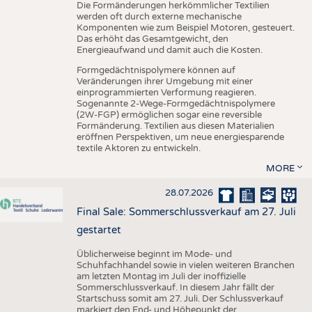
Die Formänderungen herkömmlicher Textilien
werden oft durch externe mechanische
Komponenten wie zum Beispiel Motoren, gesteuert.
Das erhöht das Gesamtgewicht, den
Energieaufwand und damit auch die Kosten.
Formgedächtnispolymere können auf
Veränderungen ihrer Umgebung mit einer
einprogrammierten Verformung reagieren.
Sogenannte 2-Wege-Formgedächtnispolymere
(2W-FGP) ermöglichen sogar eine reversible
Formänderung. Textilien aus diesen Materialien
eröffnen Perspektiven, um neue energiesparende
textile Aktoren zu entwickeln.
MORE
28.07.2026
Final Sale: Sommerschlussverkauf am 27. Juli
gestartet
Üblicherweise beginnt im Mode- und
Schuhfachhandel sowie in vielen weiteren Branchen
am letzten Montag im Juli der inoffizielle
Sommerschlussverkauf. In diesem Jahr fällt der
Startschuss somit am 27. Juli. Der Schlussverkauf
markiert den End- und Höhepunkt der