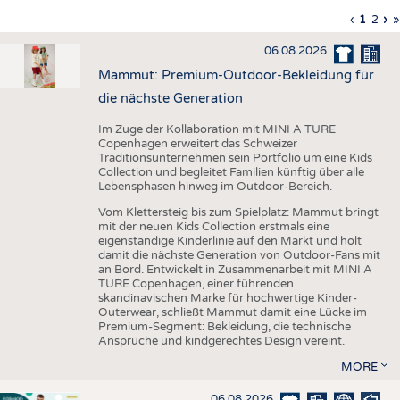
HAUS- UND HEIMTEXTILIEN
Vorherig
‹
Aktuell
1
Seite
2
Nä
›
L
»
Seitennummerierung
Seite
Seite
Sei
S
BEKLEIDUNG
06.08.2026
TESTS
Mammut: Premium-Outdoor-Bekleidung für
BUSINESS
FAKTEN
die nächste Generation
UNTERNEHMEN
STATISTICS
Im Zuge der Kollaboration mit MINI A TURE
Copenhagen erweitert das Schweizer
AUSSCHREIBUNGEN
Traditionsunternehmen sein Portfolio um eine Kids
Collection und begleitet Familien künftig über alle
DTV AUSSCHREIBUNGSDIENST
Lebensphasen hinweg im Outdoor-Bereich.
WISSEN
TERMINE
Vom Klettersteig bis zum Spielplatz: Mammut bringt
mit der neuen Kids Collection erstmals eine
DAUNENCHECK
BRANCHENTERMINE
eigenständige Kinderlinie auf den Markt und holt
damit die nächste Generation von Outdoor-Fans mit
ADRESSEN & LINKS
an Bord. Entwickelt in Zusammenarbeit mit MINI A
TURE Copenhagen, einer führenden
LABELS
skandinavischen Marke für hochwertige Kinder-
Outerwear, schließt Mammut damit eine Lücke im
PUBLIKATIONEN
Premium-Segment: Bekleidung, die technische
Ansprüche und kindgerechtes Design vereint.
MORE
06.08.2026