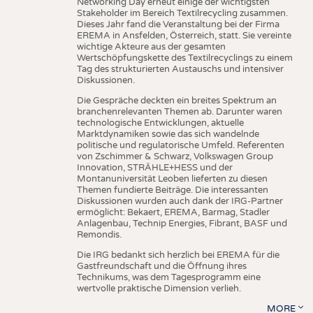
Networking Day erneut einige der wichtigsten
Stakeholder im Bereich Textilrecycling zusammen.
Dieses Jahr fand die Veranstaltung bei der Firma
EREMA in Ansfelden, Österreich, statt. Sie vereinte
wichtige Akteure aus der gesamten
Wertschöpfungskette des Textilrecyclings zu einem
Tag des strukturierten Austauschs und intensiver
Diskussionen.
Die Gespräche deckten ein breites Spektrum an
branchenrelevanten Themen ab. Darunter waren
technologische Entwicklungen, aktuelle
Marktdynamiken sowie das sich wandelnde
politische und regulatorische Umfeld. Referenten
von Zschimmer & Schwarz, Volkswagen Group
Innovation, STRÄHLE+HESS und der
Montanuniversität Leoben lieferten zu diesen
Themen fundierte Beiträge. Die interessanten
Diskussionen wurden auch dank der IRG-Partner
ermöglicht: Bekaert, EREMA, Barmag, Stadler
Anlagenbau, Technip Energies, Fibrant, BASF und
Remondis.
Die IRG bedankt sich herzlich bei EREMA für die
Gastfreundschaft und die Öffnung ihres
Technikums, was dem Tagesprogramm eine
wertvolle praktische Dimension verlieh.
MORE