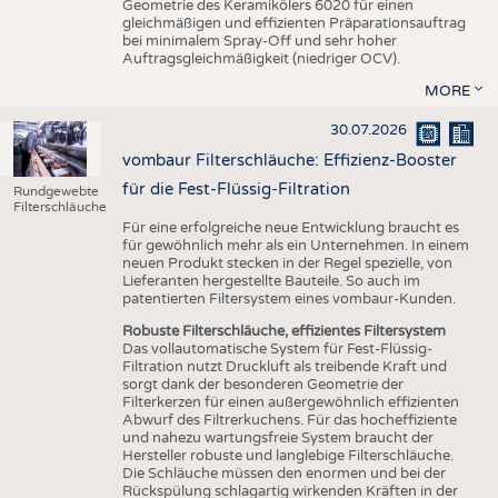
Geometrie des Keramikölers 6020 für einen
gleichmäßigen und effizienten Präparationsauftrag
bei minimalem Spray-Off und sehr hoher
Auftragsgleichmäßigkeit (niedriger OCV).
MORE
30.07.2026
vombaur Filterschläuche: Effizienz-Booster
für die Fest-Flüssig-Filtration
Rundgewebte
Filterschläuche
Für eine erfolgreiche neue Entwicklung braucht es
für gewöhnlich mehr als ein Unternehmen. In einem
neuen Produkt stecken in der Regel spezielle, von
Lieferanten hergestellte Bauteile. So auch im
patentierten Filtersystem eines vombaur-Kunden.
Robuste Filterschläuche, effizientes Filtersystem
Das vollautomatische System für Fest-Flüssig-
Filtration nutzt Druckluft als treibende Kraft und
sorgt dank der besonderen Geometrie der
Filterkerzen für einen außergewöhnlich effizienten
Abwurf des Filtrerkuchens. Für das hocheffiziente
und nahezu wartungsfreie System braucht der
Hersteller robuste und langlebige Filterschläuche.
Die Schläuche müssen den enormen und bei der
Rückspülung schlagartig wirkenden Kräften in der