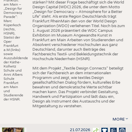
Frankfurt
stärken? Mit dieser Frage beschäftigt sich die World
am Main –
Design Capital (WDC) 2026, die unter dem Motto
„Design for
„Design for Democracy – Atmosphere for a Better
Democracy
Life“ steht. Als erste Region Deutschlands trägt
Parade“:
Marc
Frankfurt RheinMain den von der World Design
Küperkoch
Organization (WDO) verliehenen Titel. Noch bis zum
(rechts,
1. August 2026 präsentiert die WDC Campus
HSNR),
Exhibition im Museum Angewandte Kunst in
Statist der
Frankfurt am Main Arbeiten von Studierenden und
Oper
Absolvent verschiedener Hochschulen aus ganz
Frankfurt
Deutschland, darunter auch Beiträge des
a.M.(links)
sowie
Fachbereichs Textil- und Bekleidungstechnik der
Auszubildende
Hochschule Niederrhein (HSNR).
der Käthe-
Kollwitz
Mit dem Projekt „Textile Design Connects“ beteiligt
Schule und
sich der Fachbereich an dem internationalen
Anni Albers
Programm und zeigt, wie textiles Design
Schule
gesellschaftlichen Dialog fördern, kulturelles Erbe
Frankfurt
am Main
bewahren und demokratische Werte sichtbar
und
machen kann. Das Projekt verbindet Gestaltung,
Studierende
Handwerk und Partizipation und lädt dazu ein,
der HSNR.
Design als Instrument des Austauschs und der
Mitgestaltung zu verstehen.
MORE
21.07.2026