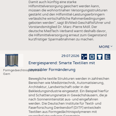
Damit auch künftig eine starke
Hilfsmittelversorgung gesichert werden kann,
müssen die wohnortnahen Versorgungsstrukturen
gestärkt und den Hilfsmittel-Leistungserbringern
verlässliche wirtschaftliche Rahmenbedingungen
geboten werden“, sagt BVMed-Geschäftsführer und
Vorstandsmitglied Dr. Marc-Pierre Möll. Der
deutsche MedTech-Verband warnt deshalb davor,
die Hilfsmittelversorgung erneut zum Gegenstand
kurzfristiger Sparmaßnahmen zu machen.
MORE
29.07.2026
Energiesparend: Smarte Textilien mit
reversibler Formänderung
Formgedaechtnispolymere
Garn
Bewegliche textile Strukturen werden in zahlreichen
Bereichen wie Medizintechnik, Automatisierung,
Architektur, Landwirtschaft oder in der
Bekleidungsindustrie eingesetzt. Ein Beispiel hierfür
sind Schattierungsnetze in Gewächshäusern, die je
nach Sonnenintensität aus- und eingefahren
werden. Die Deutschen Institute für Textil- und
Faserforschung Denkendorf (DITF) entwickeln
Textilien aus Formgedächtnispolymeren mit