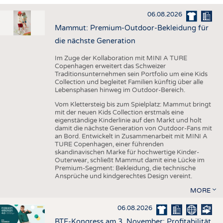
HAUS- UND HEIMTEXTILIEN
06.08.2026
BEKLEIDUNG
Mammut: Premium-Outdoor-Bekleidung für
TESTS
die nächste Generation
BUSINESS
FAKTEN
Im Zuge der Kollaboration mit MINI A TURE
Copenhagen erweitert das Schweizer
UNTERNEHMEN
STATISTICS
Traditionsunternehmen sein Portfolio um eine Kids
Collection und begleitet Familien künftig über alle
AUSSCHREIBUNGEN
Lebensphasen hinweg im Outdoor-Bereich.
DTV AUSSCHREIBUNGSDIENST
Vom Klettersteig bis zum Spielplatz: Mammut bringt
mit der neuen Kids Collection erstmals eine
WISSEN
TERMINE
eigenständige Kinderlinie auf den Markt und holt
damit die nächste Generation von Outdoor-Fans mit
DAUNENCHECK
BRANCHENTERMINE
an Bord. Entwickelt in Zusammenarbeit mit MINI A
TURE Copenhagen, einer führenden
ADRESSEN & LINKS
skandinavischen Marke für hochwertige Kinder-
Outerwear, schließt Mammut damit eine Lücke im
LABELS
Premium-Segment: Bekleidung, die technische
Ansprüche und kindgerechtes Design vereint.
PUBLIKATIONEN
MORE
06.08.2026
BTE-Kongress am 3. November: Profitabilität