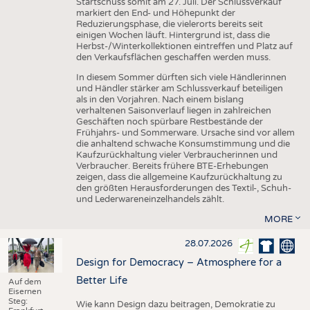
Startschuss somit am 27. Juli. Der Schlussverkauf
markiert den End- und Höhepunkt der
Reduzierungsphase, die vielerorts bereits seit
einigen Wochen läuft. Hintergrund ist, dass die
Herbst-/Winterkollektionen eintreffen und Platz auf
den Verkaufsflächen geschaffen werden muss.
In diesem Sommer dürften sich viele Händlerinnen
und Händler stärker am Schlussverkauf beteiligen
als in den Vorjahren. Nach einem bislang
verhaltenen Saisonverlauf liegen in zahlreichen
Geschäften noch spürbare Restbestände der
Frühjahrs- und Sommerware. Ursache sind vor allem
die anhaltend schwache Konsumstimmung und die
Kaufzurückhaltung vieler Verbraucherinnen und
Verbraucher. Bereits frühere BTE-Erhebungen
zeigen, dass die allgemeine Kaufzurückhaltung zu
den größten Herausforderungen des Textil-, Schuh-
und Lederwareneinzelhandels zählt.
MORE
28.07.2026
Design for Democracy – Atmosphere for a
Better Life
Auf dem
Eisernen
Steg:
Wie kann Design dazu beitragen, Demokratie zu