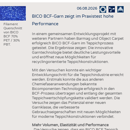
HAUS- UND HEIMTEXTILIEN
06.08.2026
BEKLEIDUNG
BICO BCF-Garn zeigt im Praxistest hohe
TESTS
Performance
Filament
Querschnitt
BUSINESS
FAKTEN
von BICO
In einem gemeinsamen Entwicklungsprojekt mit
BCF 70%
weiteren Partnern haben Barmag und Object Carpet
UNTERNEHMEN
STATISTICS
PET / 30%
erfolgreich BICO BCF-Garn im Teppichprozess
PBT.
getestet. Die Ergebnisse zeigen: Die innovative
AUSSCHREIBUNGEN
Garntechnologie bietet deutliche Leistungsvorteile
und eröffnet neue Möglichkeiten für
DTV AUSSCHREIBUNGSDIENST
recyclingorientierte Teppichkonstruktionen.
WISSEN
TERMINE
Mit den Versuchen konnte ein wichtiger
Entwicklungsschritt für die Teppichindustrie erreicht
DAUNENCHECK
BRANCHENTERMINE
werden. Erstmals konnte die aus anderen
Chemiefaseranwendungen bekannte
ADRESSEN & LINKS
Bicomponenten-Technologie erfolgreich in den
BCF-Prozess übertragen und entlang der gesamten
LABELS
Teppichwertschöpfungskette validiert werden. Die
Versuche zeigen das Potenzial einer neuen
PUBLIKATIONEN
Garnklasse, die verbesserte
Gebrauchseigenschaften mit neuen Möglichkeiten
für moderne Teppichkonstruktionen verbindet.
Mehr Volumen, Elastizität und Performance
„Die Versuche zeigen, dass ein BICO BCF Teppich