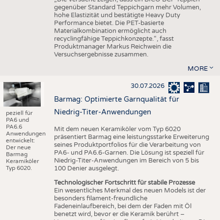
gegenüber Standard Teppichgarn mehr Volumen,
hohe Elastizität und bestätigte Heavy Duty
Performance bietet. Die PET-basierte
Materialkombination ermöglicht auch
recyclingfähige Teppichkonzepte.“, fasst
Produktmanager Markus Reichwein die
Versuchsergebnisse zusammen.
MORE
30.07.2026
Barmag: Optimierte Garnqualität für
Niedrig-Titer-Anwendungen
peziell für
PA6 und
PA6.6
Mit dem neuen Keramiköler vom Typ 6020
Anwendungen
präsentiert Barmag eine leistungsstarke Erweiterung
entwickelt:
seines Produktportfolios für die Verarbeitung von
Der neue
PA6- und PA6.6-Garnen. Die Lösung ist speziell für
Barmag
Niedrig-Titer-Anwendungen im Bereich von 5 bis
Keramiköler
Typ 6020.
100 Denier ausgelegt.
Technologischer Fortschritt für stabile Prozesse
Ein wesentliches Merkmal des neuen Models ist der
besonders filament-freundliche
Fadeneinlaufbereich, bei dem der Faden mit Öl
benetzt wird, bevor er die Keramik berührt –