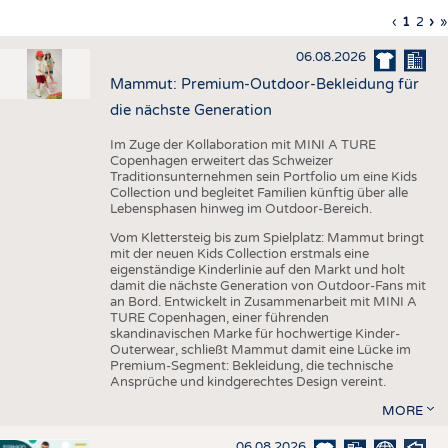
HAUS- UND HEIMTEXTILIEN
Vorherig
‹
Aktuell
1
Seite
2
Nä
›
L
»
Seitennummerierung
Seite
Seite
Sei
S
BEKLEIDUNG
06.08.2026
TESTS
Mammut: Premium-Outdoor-Bekleidung für
BUSINESS
FAKTEN
die nächste Generation
UNTERNEHMEN
STATISTICS
Im Zuge der Kollaboration mit MINI A TURE
Copenhagen erweitert das Schweizer
AUSSCHREIBUNGEN
Traditionsunternehmen sein Portfolio um eine Kids
Collection und begleitet Familien künftig über alle
DTV AUSSCHREIBUNGSDIENST
Lebensphasen hinweg im Outdoor-Bereich.
WISSEN
TERMINE
Vom Klettersteig bis zum Spielplatz: Mammut bringt
mit der neuen Kids Collection erstmals eine
DAUNENCHECK
BRANCHENTERMINE
eigenständige Kinderlinie auf den Markt und holt
damit die nächste Generation von Outdoor-Fans mit
ADRESSEN & LINKS
an Bord. Entwickelt in Zusammenarbeit mit MINI A
TURE Copenhagen, einer führenden
LABELS
skandinavischen Marke für hochwertige Kinder-
Outerwear, schließt Mammut damit eine Lücke im
PUBLIKATIONEN
Premium-Segment: Bekleidung, die technische
Ansprüche und kindgerechtes Design vereint.
MORE
06.08.2026