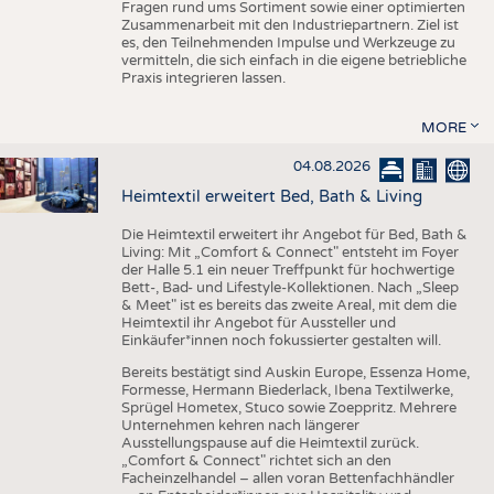
Fragen rund ums Sortiment sowie einer optimierten
Zusammenarbeit mit den Industriepartnern. Ziel ist
es, den Teilnehmenden Impulse und Werkzeuge zu
vermitteln, die sich einfach in die eigene betriebliche
Praxis integrieren lassen.
MORE
04.08.2026
Heimtextil erweitert Bed, Bath & Living
Die Heimtextil erweitert ihr Angebot für Bed, Bath &
Living: Mit „Comfort & Connect" entsteht im Foyer
der Halle 5.1 ein neuer Treffpunkt für hochwertige
Bett-, Bad- und Lifestyle-Kollektionen. Nach „Sleep
& Meet" ist es bereits das zweite Areal, mit dem die
Heimtextil ihr Angebot für Aussteller und
Einkäufer*innen noch fokussierter gestalten will.
Bereits bestätigt sind Auskin Europe, Essenza Home,
Formesse, Hermann Biederlack, Ibena Textilwerke,
Sprügel Hometex, Stuco sowie Zoeppritz. Mehrere
Unternehmen kehren nach längerer
Ausstellungspause auf die Heimtextil zurück.
„Comfort & Connect" richtet sich an den
Facheinzelhandel – allen voran Bettenfachhändler