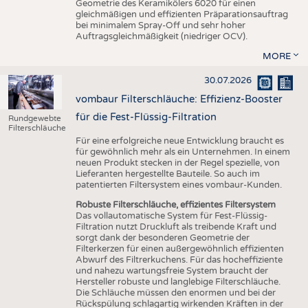
Geometrie des Keramikölers 6020 für einen
gleichmäßigen und effizienten Präparationsauftrag
bei minimalem Spray-Off und sehr hoher
Auftragsgleichmäßigkeit (niedriger OCV).
MORE
30.07.2026
vombaur Filterschläuche: Effizienz-Booster
für die Fest-Flüssig-Filtration
Rundgewebte
Filterschläuche
Für eine erfolgreiche neue Entwicklung braucht es
für gewöhnlich mehr als ein Unternehmen. In einem
neuen Produkt stecken in der Regel spezielle, von
Lieferanten hergestellte Bauteile. So auch im
patentierten Filtersystem eines vombaur-Kunden.
Robuste Filterschläuche, effizientes Filtersystem
Das vollautomatische System für Fest-Flüssig-
Filtration nutzt Druckluft als treibende Kraft und
sorgt dank der besonderen Geometrie der
Filterkerzen für einen außergewöhnlich effizienten
Abwurf des Filtrerkuchens. Für das hocheffiziente
und nahezu wartungsfreie System braucht der
Hersteller robuste und langlebige Filterschläuche.
Die Schläuche müssen den enormen und bei der
Rückspülung schlagartig wirkenden Kräften in der