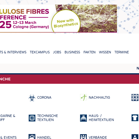
TION
S & INTERVIEWS
TEXCAMPUS
JOBS
BUSINESS
FAKTEN
WISSEN
TERMINE
N
REPORTS & INTERVIEWS
TEXC
ANCHE
TEXTINATION NEWSLINE
ROHS
CORONA
NACHHALTIG
TEXTILE LEADERSHIP
FASE
GARN
 GARNE &
TECHNISCHE
HAUS- /
GEWE
OFF
TEXTILIEN
HEIMTEXTILIEN
GESTR
& EVENTS
HANDEL
VERBÄNDE
VLIES