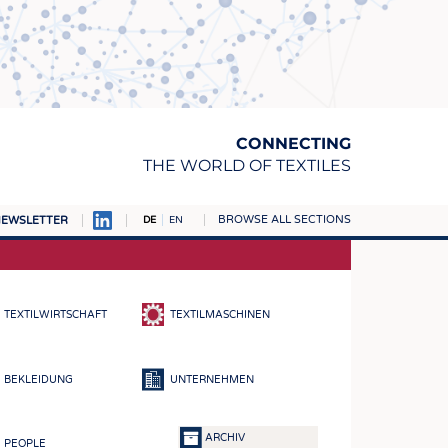
CONNECTING
THE WORLD OF TEXTILES
BROWSE ALL SECTIONS
EWSLETTER
DE
EN
AMPUS
TOFFE
TEXTILWIRTSCHAFT
TEXTILMASCHINEN
RN
E
BEKLEIDUNG
UNTERNEHMEN
BE
ICKE & GEWIRKE
ARCHIV
PEOPLE
STOFFE