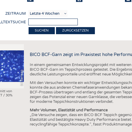
COMP
ZEITRAUM
VERE
LLTEXTSUCHE
TEXT
ZURÜCKSETZEN
SENS
RECY
BICO BCF-Garn zeigt im Praxistest hohe Perform
NACH
In einem gemeinsamen Entwicklungsprojekt mit weiteren
KREI
BICO BCF-Garn im Teppichprozess getestet. Die Ergebniss
(c) Barmag
deutliche Leistungsvorteile und eröffnet neue Möglichkei
TECHN
Mit den Versuchen konnte ein wichtiger Entwicklungsschri
SMART
konnte die aus anderen Chemiefaseranwendungen bekann
nitt von
BCF-Prozess übertragen und entlang der gesamten Teppi
T / 30%
MEDI
zeigen das Potenzial einer neuen Garnklasse, die verbes
für moderne Teppichkonstruktionen verbindet.
HAUS-
Mehr Volumen, Elastizität und Performance
BEKL
„Die Versuche zeigen, dass ein BICO BCF Teppich gegen
Elastizität und bestätigte Heavy Duty Performance bietet
TESTS
recyclingfähige Teppichkonzepte.“, fasst Produktmanag