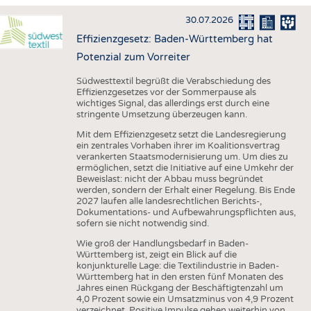
HAUS- UND HEIMTEXTILIEN
30.07.2026
BEKLEIDUNG
Effizienzgesetz: Baden-Württemberg hat
TESTS
Potenzial zum Vorreiter
BUSINESS
FAKTEN
Südwesttextil begrüßt die Verabschiedung des
Effizienzgesetzes vor der Sommerpause als
UNTERNEHMEN
STATISTICS
wichtiges Signal, das allerdings erst durch eine
stringente Umsetzung überzeugen kann.
AUSSCHREIBUNGEN
Mit dem Effizienzgesetz setzt die Landesregierung
DTV AUSSCHREIBUNGSDIENST
ein zentrales Vorhaben ihrer im Koalitionsvertrag
verankerten Staatsmodernisierung um. Um dies zu
WISSEN
TERMINE
ermöglichen, setzt die Initiative auf eine Umkehr der
Beweislast: nicht der Abbau muss begründet
DAUNENCHECK
BRANCHENTERMINE
werden, sondern der Erhalt einer Regelung. Bis Ende
2027 laufen alle landesrechtlichen Berichts-,
ADRESSEN & LINKS
Dokumentations- und Aufbewahrungspflichten aus,
sofern sie nicht notwendig sind.
LABELS
Wie groß der Handlungsbedarf in Baden-
PUBLIKATIONEN
Württemberg ist, zeigt ein Blick auf die
konjunkturelle Lage: die Textilindustrie in Baden-
Württemberg hat in den ersten fünf Monaten des
Jahres einen Rückgang der Beschäftigtenzahl um
4,0 Prozent sowie ein Umsatzminus von 4,9 Prozent
verzeichnet. Positive Impulse gehen weiterhin von