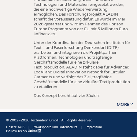
Technologien und Materialien eingesetzt werden,
die eine hochwertige Wiederverwertung
ermöglichen. Das Forschungsprojekt ALADIN
schafft die Voraussetzung dafür. Es wurde im Mai
2026 gestartet und wird im Rahmen des Horizon
Europe Programm von der EU mit 5 Millionen Euro
kofinanziert.
Unter der Koordination der Deutschen Instituten für
Textil- und Faserforschung Denkendorf (DITF)
erarbeiten und integrieren die Projektpartner
Plattformen, Technologien und tragfähige
Geschäftsmodelle für eine zirkuläre
Textilproduktion. ALADIN steht dabei für Advanced
LocAl and Digital Innovation Network for Circular
Garments und verfolgt das Ziel, tragfähige
Geschäftsmodelle für eine zirkuläre Textilproduktion
zu etablieren.
Das Konzept beruht auf vier Säulen:
MORE
© 2002–2026 Textination GmbH. All Rights Reserved.
Unsere AGB
Privatsphäre und Datenschutz
Impressum
Follow us on
Fußbereich