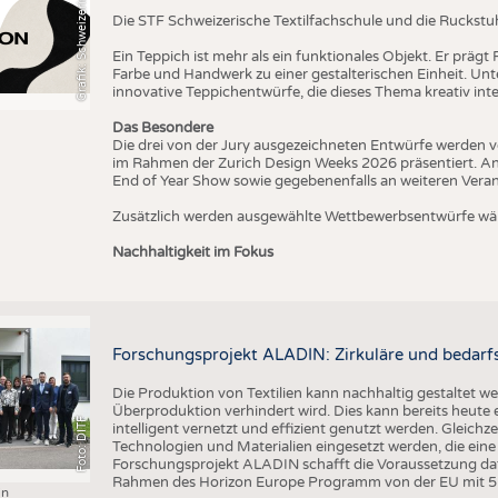
T
Die STF Schweizerische Textilfachschule und die Ruckstu
Ein Teppich ist mehr als ein funktionales Objekt. Er präg
Farbe und Handwerk zu einer gestalterischen Einheit. U
innovative Teppichentwürfe, die dieses Thema kreativ inte
Das Besondere
Die drei von der Jury ausgezeichneten Entwürfe werden v
im Rahmen der Zurich Design Weeks 2026 präsentiert. An
End of Year Show sowie gegebenenfalls an weiteren Vera
Zusätzlich werden ausgewählte Wettbewerbsentwürfe wäh
Nachhaltigkeit im Fokus
Forschungsprojekt ALADIN: Zirkuläre und bedarfs
Die Produktion von Textilien kann nachhaltig gestaltet w
Überproduktion verhindert wird. Dies kann bereits heute
Foto: DITF
intelligent vernetzt und effizient genutzt werden. Gleichz
Technologien und Materialien eingesetzt werden, die ei
Forschungsprojekt ALADIN schafft die Voraussetzung daf
Rahmen des Horizon Europe Programm von der EU mit 5 M
in