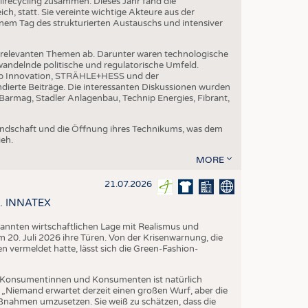
ilrecycling zusammen. Dieses Jahr fand die
h, statt. Sie vereinte wichtige Akteure aus der
nem Tag des strukturierten Austauschs und intensiver
nrelevanten Themen ab. Darunter waren technologische
andelnde politische und regulatorische Umfeld.
p Innovation, STRÄHLE+HESS und der
dierte Beiträge. Die interessanten Diskussionen wurden
armag, Stadler Anlagenbau, Technip Energies, Fibrant,
eundschaft und die Öffnung ihres Technikums, was dem
eh.
MORE
21.07.2026
58. INNATEX
spannten wirtschaftlichen Lage mit Realismus und
 20. Juli 2026 ihre Türen. Von der Krisenwarnung, die
vermeldet hatte, lässt sich die Green-Fashion-
Konsumentinnen und Konsumenten ist natürlich
. „Niemand erwartet derzeit einen großen Wurf, aber die
aßnahmen umzusetzen. Sie weiß zu schätzen, dass die