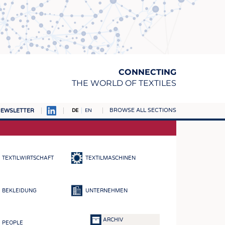
CONNECTING
THE WORLD OF TEXTILES
BROWSE ALL SECTIONS
EWSLETTER
DE
EN
AMPUS
TOFFE
TEXTILWIRTSCHAFT
TEXTILMASCHINEN
RN
E
BEKLEIDUNG
UNTERNEHMEN
BE
ICKE & GEWIRKE
ARCHIV
PEOPLE
STOFFE