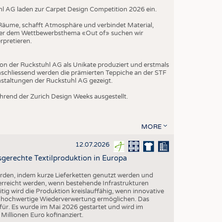
hl AG laden zur Carpet Design Competition 2026 ein.
t Räume, schafft Atmosphäre und verbindet Material,
nter dem Wettbewerbsthema «Out of» suchen wir
rpretieren.
on der Ruckstuhl AG als Unikate produziert und erstmals
schliessend werden die prämierten Teppiche an der STF
nstaltungen der Ruckstuhl AG gezeigt.
rend der Zurich Design Weeks ausgestellt.
MORE
12.07.2026
gerechte Textilproduktion in Europa
erden, indem kurze Lieferketten genutzt werden und
 erreicht werden, wenn bestehende Infrastrukturen
eitig wird die Produktion kreislauffähig, wenn innovative
ne hochwertige Wiederverwertung ermöglichen. Das
ür. Es wurde im Mai 2026 gestartet und wird im
illionen Euro kofinanziert.