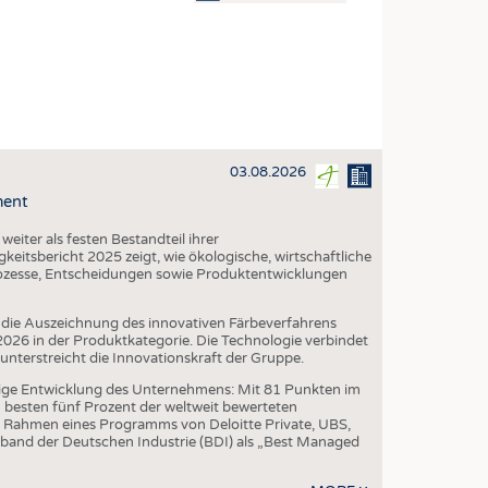
OSITES
DLUNG
ILMASCHINENBAU
ORIK
03.08.2026
CLING
ment
HALTIGKEIT
iter als festen Bestandteil ihrer
SLAUFWIRTSCHAFT
eitsbericht 2025 zeigt, wie ökologische, wirtschaftliche
ozesse, Entscheidungen sowie Produktentwicklungen
ISCHE TEXTILIEN
 TEXTILES
die Auszeichnung des innovativen Färbeverfahrens
6 in der Produktkategorie. Die Technologie verbindet
ZIN
erstreicht die Innovationskraft der Gruppe.
 UND HEIMTEXTILIEN
ige Entwicklung des Unternehmens: Mit 81 Punkten im
besten fünf Prozent der weltweit bewerteten
EIDUNG
 Rahmen eines Programms von Deloitte Private, UBS,
band der Deutschen Industrie (BDI) als „Best Managed