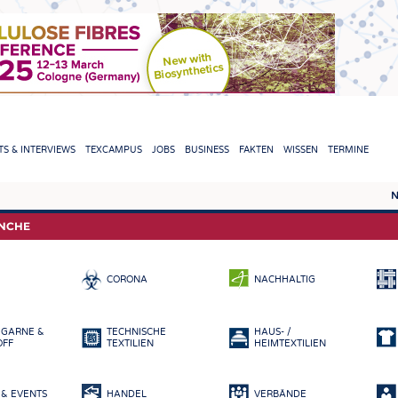
TION
S & INTERVIEWS
TEXCAMPUS
JOBS
BUSINESS
FAKTEN
WISSEN
TERMINE
N
REPORTS & INTERVIEWS
TEXC
ANCHE
TEXTINATION NEWSLINE
ROHS
CORONA
NACHHALTIG
TEXTILE LEADERSHIP
FASE
GARN
 GARNE &
TECHNISCHE
HAUS- /
GEWE
OFF
TEXTILIEN
HEIMTEXTILIEN
GESTR
& EVENTS
HANDEL
VERBÄNDE
VLIES