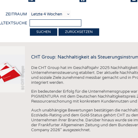
COMP
ZEITRAUM
VERE
LLTEXTSUCHE
TEXT
ZURÜCKSETZEN
SENS
RECY
CHT Group: Nachhaltigkeit als Steuerungsinstru
NACH
Die CHT Group hat im Geschäftsjahr 2025 Nachhaltigkeit we
(c) CHT Gruppe
KREI
Unternehmenssteuerung etabliert. Der aktuelle Nachhaltigk
und soziale Ziele zunehmend messbar gemacht und in Pr
TECHN
integriert werden.
SMART
Ein bedeutender Erfolg für die Unternehmensgruppe war 
PIGMENTURA mit dem Deutschen Nachhaltigkeitspreis 202
MEDI
Ressourcenschonung mit konkretem Kundennutzen und unt
HAUS-
Auch unabhängige Bewertungen bestätigen die nachhalt
EcoVadis-Rating und dem Gold-Status gehört CHT zu den 
BEKL
Unternehmen ihrer Branche. Darüber hinaus wurde sie im
der Frankfurter Allgemeinen Zeitung und dem Bundesver
TESTS
Company 2026“ ausgezeichnet.