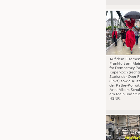
JOBS
STELLENMARKT
KRÜGER PERSONAL HEADHUN
PRAKTIKA & AUSBILDUNGEN
WISSEN
DAUNENCHECK
Auf dem Eisernen
ADRESSEN & LINKS
Frankfurt am Mai
for Democracy Pa
LABELS
Küperkoch (recht
Statist der Oper F
PUBLIKATIONEN
(links) sowie Aus
der Käthe-Kollwit
Anni Albers Schul
am Main und Stud
HSNR.