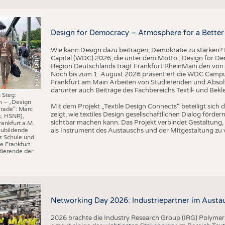
BUSINESS
FAKT
UNTERNEHMEN
STATI
Design for Democracy – Atmosphere for a Better 
TING
AUSSCHREIBUNGEN
Wie kann Design dazu beitragen, Demokratie zu stärken? M
DTV AUSSCHREIBUNGSDIENST
Capital (WDC) 2026, die unter dem Motto „Design for Dem
Foto: HSNR
TERMINE
Region Deutschlands trägt Frankfurt RheinMain den von 
Noch bis zum 1. August 2026 präsentiert die WDC Camp
BRANCHENTERMINE
Frankfurt am Main Arbeiten von Studierenden und Absol
darunter auch Beiträge des Fachbereichs Textil- und Bek
 Steg:
n – „Design
I
n
s
t
i
t
u
t
f
ü
r
T
e
x
t
i
l
t
e
c
h
n
k
I
T
A
)
d
e
r
R
W
T
H
A
a
c
h
e
n
U
n
i
v
e
r
s
i
t
Mit dem Projekt „Textile Design Connects“ beteiligt sic
rade“: Marc
zeigt, wie textiles Design gesellschaftlichen Dialog förd
s, HSNR),
sichtbar machen kann. Das Projekt verbindet Gestaltung, 
rankfurt a.M.
als Instrument des Austauschs und der Mitgestaltung zu 
zubildende
z Schule und
e Frankfurt
ierende der
©
(
y
i
Networking Day 2026: Industriepartner im Austau
2026 brachte die Industry Research Group (IRG) Polymer