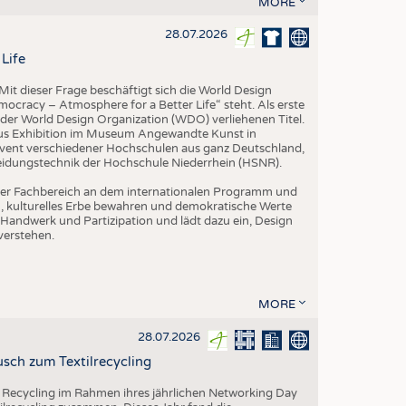
MORE
EN
STICS
28.07.2026
Life
it dieser Frage beschäftigt sich die World Design
ocracy – Atmosphere for a Better Life“ steht. Als erste
der World Design Organization (WDO) verliehenen Titel.
us Exhibition im Museum Angewandte Kunst in
vent verschiedener Hochschulen aus ganz Deutschland,
leidungstechnik der Hochschule Niederrhein (HSNR).
h der Fachbereich an dem internationalen Programm und
ern, kulturelles Erbe bewahren und demokratische Werte
Handwerk und Partizipation und lädt dazu ein, Design
verstehen.
MORE
28.07.2026
sch zum Textilrecycling
 Recycling im Rahmen ihres jährlichen Networking Day