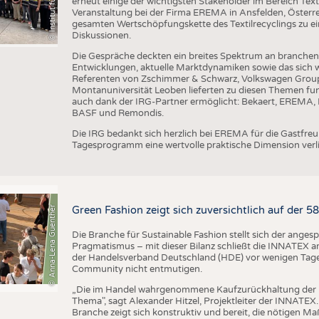
erneut einige der wichtigsten Stakeholder im Bereich Text
Veranstaltung bei der Firma EREMA in Ansfelden, Österreic
gesamten Wertschöpfungskette des Textilrecyclings zu ei
Diskussionen.
Die Gespräche deckten ein breites Spektrum an branche
Entwicklungen, aktuelle Marktdynamiken sowie das sich w
Referenten von Zschimmer & Schwarz, Volkswagen Grou
Montanuniversität Leoben lieferten zu diesen Themen fun
auch dank der IRG-Partner ermöglicht: Bekaert, EREMA, B
BASF und Remondis.
Die IRG bedankt sich herzlich bei EREMA für die Gastfr
Tagesprogramm eine wertvolle praktische Dimension verli
© Anna-Lena Guenther
Green Fashion zeigt sich zuversichtlich auf der 
Die Branche für Sustainable Fashion stellt sich der ange
Pragmatismus – mit dieser Bilanz schließt die INNATEX am
der Handelsverband Deutschland (HDE) vor wenigen Tagen 
Community nicht entmutigen.
„Die im Handel wahrgenommene Kaufzurückhaltung der 
Thema", sagt Alexander Hitzel, Projektleiter der INNATEX
Branche zeigt sich konstruktiv und bereit, die nötigen M