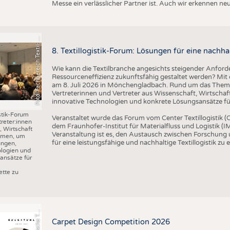
o
t
o
:
F
a
c
h
b
e
r
e
i
c
h
T
e
x
t
il
-
u
d
B
e
k
l
e
i
d
u
n
g
s
t
e
c
h
n
i
k
/
H
S
N
Messe ein verlässlicher Partner ist. Auch wir erkennen n
F
n
R
8. Textillogistik-Forum: Lösungen für eine nachhal
Wie kann die Textilbranche angesichts steigender Anforde
Ressourceneffizienz zukunftsfähig gestaltet werden? Mit d
am 8. Juli 2026 in Mönchengladbach. Rund um das Thema 
Vertreterinnen und Vertreter aus Wissenschaft, Wirtscha
innovative Technologien und konkrete Lösungsansätze für 
istik-Forum
Veranstaltet wurde das Forum vom Center Textillogistik
treter:innen
dem Fraunhofer-Institut für Materialfluss und Logistik (IM
 Wirtschaft
Veranstaltung ist es, den Austausch zwischen Forschung
mmen, um
für eine leistungsfähige und nachhaltige Textillogistik zu 
ungen,
ologien und
ansätze für
r
a
f
i
k
:
S
c
h
w
e
i
z
e
r
i
s
c
h
e
e
t
i
l
f
a
c
h
s
c
h
u
l
e
S
T
tte zu
G
x
F
Carpet Design Competition 2026