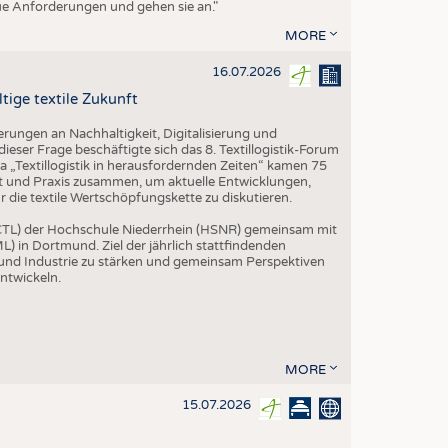
eue Anforderungen und gehen sie an."
MORE
16.07.2026
tige textile Zukunft
rungen an Nachhaltigkeit, Digitalisierung und
ieser Frage beschäftigte sich das 8. Textillogistik-Forum
„Textillogistik in herausfordernden Zeiten“ kamen 75
ft und Praxis zusammen, um aktuelle Entwicklungen,
die textile Wertschöpfungskette zu diskutieren.
 (CTL) der Hochschule Niederrhein (HSNR) gemeinsam mit
L) in Dortmund. Ziel der jährlich stattfindenden
 und Industrie zu stärken und gemeinsam Perspektiven
entwickeln.
MORE
15.07.2026