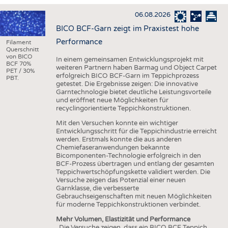
HAUS- UND HEIMTEXTILIEN
06.08.2026
BEKLEIDUNG
BICO BCF-Garn zeigt im Praxistest hohe
TESTS
Performance
Filament
Querschnitt
BUSINESS
FAKTEN
von BICO
In einem gemeinsamen Entwicklungsprojekt mit
BCF 70%
weiteren Partnern haben Barmag und Object Carpet
UNTERNEHMEN
STATISTICS
PET / 30%
erfolgreich BICO BCF-Garn im Teppichprozess
PBT.
getestet. Die Ergebnisse zeigen: Die innovative
AUSSCHREIBUNGEN
Garntechnologie bietet deutliche Leistungsvorteile
und eröffnet neue Möglichkeiten für
DTV AUSSCHREIBUNGSDIENST
recyclingorientierte Teppichkonstruktionen.
WISSEN
TERMINE
Mit den Versuchen konnte ein wichtiger
Entwicklungsschritt für die Teppichindustrie erreicht
DAUNENCHECK
BRANCHENTERMINE
werden. Erstmals konnte die aus anderen
Chemiefaseranwendungen bekannte
ADRESSEN & LINKS
Bicomponenten-Technologie erfolgreich in den
BCF-Prozess übertragen und entlang der gesamten
LABELS
Teppichwertschöpfungskette validiert werden. Die
Versuche zeigen das Potenzial einer neuen
PUBLIKATIONEN
Garnklasse, die verbesserte
Gebrauchseigenschaften mit neuen Möglichkeiten
für moderne Teppichkonstruktionen verbindet.
Mehr Volumen, Elastizität und Performance
„Die Versuche zeigen, dass ein BICO BCF Teppich