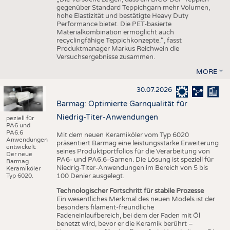
gegenüber Standard Teppichgarn mehr Volumen,
hohe Elastizität und bestätigte Heavy Duty
Performance bietet. Die PET-basierte
Materialkombination ermöglicht auch
recyclingfähige Teppichkonzepte.“, fasst
Produktmanager Markus Reichwein die
Versuchsergebnisse zusammen.
MORE
30.07.2026
Barmag: Optimierte Garnqualität für
Niedrig-Titer-Anwendungen
peziell für
PA6 und
PA6.6
Mit dem neuen Keramiköler vom Typ 6020
Anwendungen
präsentiert Barmag eine leistungsstarke Erweiterung
entwickelt:
seines Produktportfolios für die Verarbeitung von
Der neue
PA6- und PA6.6-Garnen. Die Lösung ist speziell für
Barmag
Niedrig-Titer-Anwendungen im Bereich von 5 bis
Keramiköler
Typ 6020.
100 Denier ausgelegt.
Technologischer Fortschritt für stabile Prozesse
Ein wesentliches Merkmal des neuen Models ist der
besonders filament-freundliche
Fadeneinlaufbereich, bei dem der Faden mit Öl
benetzt wird, bevor er die Keramik berührt –