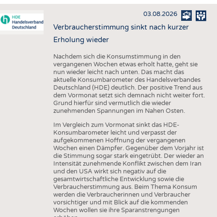
HAUS- UND HEIMTEXTILIEN
03.08.2026
BEKLEIDUNG
Verbraucherstimmung sinkt nach kurzer
TESTS
Erholung wieder
BUSINESS
FAKTEN
Nachdem sich die Konsumstimmung in den
vergangenen Wochen etwas erholt hatte, geht sie
UNTERNEHMEN
STATISTICS
nun wieder leicht nach unten. Das macht das
aktuelle Konsumbarometer des Handelsverbandes
AUSSCHREIBUNGEN
Deutschland (HDE) deutlich. Der positive Trend aus
dem Vormonat setzt sich demnach nicht weiter fort.
DTV AUSSCHREIBUNGSDIENST
Grund hierfür sind vermutlich die wieder
zunehmenden Spannungen im Nahen Osten.
WISSEN
TERMINE
Im Vergleich zum Vormonat sinkt das HDE-
DAUNENCHECK
BRANCHENTERMINE
Konsumbarometer leicht und verpasst der
aufgekommenen Hoffnung der vergangenen
ADRESSEN & LINKS
Wochen einen Dämpfer. Gegenüber dem Vorjahr ist
die Stimmung sogar stark eingetrübt. Der wieder an
LABELS
Intensität zunehmende Konflikt zwischen dem Iran
und den USA wirkt sich negativ auf die
PUBLIKATIONEN
gesamtwirtschaftliche Entwicklung sowie die
Verbraucherstimmung aus. Beim Thema Konsum
werden die Verbraucherinnen und Verbraucher
vorsichtiger und mit Blick auf die kommenden
Wochen wollen sie ihre Sparanstrengungen