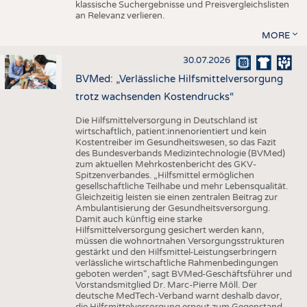
klassische Suchergebnisse und Preisvergleichslisten
an Relevanz verlieren.
MORE
30.07.2026
BVMed: „Verlässliche Hilfsmittelversorgung
trotz wachsenden Kostendrucks“
Die Hilfsmittelversorgung in Deutschland ist
wirtschaftlich, patient:innenorientiert und kein
Kostentreiber im Gesundheitswesen, so das Fazit
des Bundesverbands Medizintechnologie (BVMed)
zum aktuellen Mehrkostenbericht des GKV-
Spitzenverbandes. „Hilfsmittel ermöglichen
gesellschaftliche Teilhabe und mehr Lebensqualität.
Gleichzeitig leisten sie einen zentralen Beitrag zur
Ambulantisierung der Gesundheitsversorgung.
Damit auch künftig eine starke
Hilfsmittelversorgung gesichert werden kann,
müssen die wohnortnahen Versorgungsstrukturen
gestärkt und den Hilfsmittel-Leistungserbringern
verlässliche wirtschaftliche Rahmenbedingungen
geboten werden“, sagt BVMed-Geschäftsführer und
Vorstandsmitglied Dr. Marc-Pierre Möll. Der
deutsche MedTech-Verband warnt deshalb davor,
die Hilfsmittelversorgung erneut zum Gegenstand