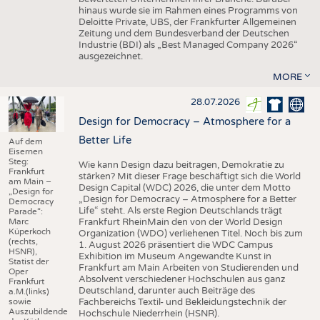
hinaus wurde sie im Rahmen eines Programms von
Deloitte Private, UBS, der Frankfurter Allgemeinen
Zeitung und dem Bundesverband der Deutschen
Industrie (BDI) als „Best Managed Company 2026“
ausgezeichnet.
MORE
28.07.2026
Design for Democracy – Atmosphere for a
Better Life
Auf dem
Eisernen
Steg:
Wie kann Design dazu beitragen, Demokratie zu
Frankfurt
stärken? Mit dieser Frage beschäftigt sich die World
am Main –
Design Capital (WDC) 2026, die unter dem Motto
„Design for
„Design for Democracy – Atmosphere for a Better
Democracy
Life“ steht. Als erste Region Deutschlands trägt
Parade“:
Marc
Frankfurt RheinMain den von der World Design
Küperkoch
Organization (WDO) verliehenen Titel. Noch bis zum
(rechts,
1. August 2026 präsentiert die WDC Campus
HSNR),
Exhibition im Museum Angewandte Kunst in
Statist der
Frankfurt am Main Arbeiten von Studierenden und
Oper
Absolvent verschiedener Hochschulen aus ganz
Frankfurt
Deutschland, darunter auch Beiträge des
a.M.(links)
sowie
Fachbereichs Textil- und Bekleidungstechnik der
Auszubildende
Hochschule Niederrhein (HSNR).