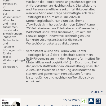
Forum
Wie kann die Textilbranche angesichts steigender
trafen sich
Anforderungen an Nachhaltigkeit, Digitalisierung
75
und Ressourceneffizienz zukunftsfähig gestaltet
Vertreter:innen
werden? Mit dieser Frage beschäftigte sich das 8.
aus
Textillogistik-Forum am 8. Juli 2026 in
Wissenschaft,
Wirtschaft
Mönchengladbach. Rund um das Thema
und Praxis
„Textillogistik in herausfordernden Zeiten“ kamen
zusammen,
75 Vertreterinnen und Vertreter aus Wissenschaft,
um aktuelle
Wirtschaft und Praxis zusammen, um aktuelle
Entwicklungen,
Entwicklungen, innovative Technologien und
innovative
konkrete Lösungsansätze für die textile
Technologien
Wertschöpfungskette zu diskutieren.
und
konkrete
Lösungsansätze
Veranstaltet wurde das Forum vom Center
für die
Textillogistik (CTL) der Hochschule Niederrhein
textile
(HSNR) gemeinsam mit dem Fraunhofer-Institut für
Wertschöpfungskette
Materialfluss und Logistik (IML) in Dortmund. Ziel
zu
der jährlich stattfindenden Veranstaltung ist es, den
diskutieren.
Austausch zwischen Forschung und Industrie zu
stärken und gemeinsam Perspektiven für eine
leistungsfähige und nachhaltige Textillogistik zu
entwickeln.
MORE
15.07.2026