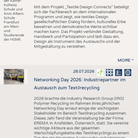
der Käthe-
Kollwitz
Mit dem Projekt „Textile Design Connects“ beteiligt
Schule und
sich der Fachbereich an dem internationalen
Anni Albers
Programm und zeigt, wie textiles Design
Schule
gesellschaftlichen Dialog fördern, kulturelles Erbe
Frankfurt
am Main
bewahren und demokratische Werte sichtbar
und
machen kann. Das Projekt verbindet Gestaltung,
Studierende
Handwerk und Partizipation und lädt dazu ein,
der HSNR.
Design als Instrument des Austauschs und der
Mitgestaltung zu verstehen.
MORE
28.07.2026
Networking Day 2026: Industriepartner im
Austausch zum Textilrecycling
2026 brachte die Industry Research Group (IRG)
Polymer Recycling im Rahmen ihres jährlichen
Networking Day erneut einige der wichtigsten
Stakeholder im Bereich Textilrecycling zusammen.
Dieses Jahr fand die Veranstaltung bei der Firma
EREMA in Ansfelden, Österreich, statt. Sie vereinte
wichtige Akteure aus der gesamten
Wertschöpfungskette des Textilrecyclings zu einem
Tag des strukturierten Austauschs und intensiver