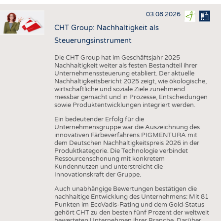
HAUS- UND HEIMTEXTILIEN
03.08.2026
BEKLEIDUNG
CHT Group: Nachhaltigkeit als
TESTS
Steuerungsinstrument
BUSINESS
FAKTEN
Die CHT Group hat im Geschäftsjahr 2025
Nachhaltigkeit weiter als festen Bestandteil ihrer
UNTERNEHMEN
STATISTICS
Unternehmenssteuerung etabliert. Der aktuelle
Nachhaltigkeitsbericht 2025 zeigt, wie ökologische,
AUSSCHREIBUNGEN
wirtschaftliche und soziale Ziele zunehmend
messbar gemacht und in Prozesse, Entscheidungen
DTV AUSSCHREIBUNGSDIENST
sowie Produktentwicklungen integriert werden.
WISSEN
TERMINE
Ein bedeutender Erfolg für die
Unternehmensgruppe war die Auszeichnung des
DAUNENCHECK
BRANCHENTERMINE
innovativen Färbeverfahrens PIGMENTURA mit
dem Deutschen Nachhaltigkeitspreis 2026 in der
ADRESSEN & LINKS
Produktkategorie. Die Technologie verbindet
Ressourcenschonung mit konkretem
LABELS
Kundennutzen und unterstreicht die
Innovationskraft der Gruppe.
PUBLIKATIONEN
Auch unabhängige Bewertungen bestätigen die
nachhaltige Entwicklung des Unternehmens: Mit 81
Punkten im EcoVadis-Rating und dem Gold-Status
gehört CHT zu den besten fünf Prozent der weltweit
bewerteten Unternehmen ihrer Branche. Darüber