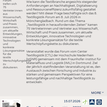
Forum
Wie kann die Textilbranche angesichts steigender
trafen sich
Anforderungen an Nachhaltigkeit, Digitalisierung
75
und Ressourceneffizienz zukunftsfähig gestaltet
Vertreter:innen
werden? Mit dieser Frage beschäftigte sich das 8.
aus
Textillogistik-Forum am 8. Juli 2026 in
Wissenschaft,
Wirtschaft
Mönchengladbach. Rund um das Thema
und Praxis
„Textillogistik in herausfordernden Zeiten“ kamen
zusammen,
75 Vertreterinnen und Vertreter aus Wissenschaft,
um aktuelle
Wirtschaft und Praxis zusammen, um aktuelle
Entwicklungen,
Entwicklungen, innovative Technologien und
innovative
konkrete Lösungsansätze für die textile
Technologien
Wertschöpfungskette zu diskutieren.
und
konkrete
Lösungsansätze
Veranstaltet wurde das Forum vom Center
für die
Textillogistik (CTL) der Hochschule Niederrhein
textile
(HSNR) gemeinsam mit dem Fraunhofer-Institut für
Wertschöpfungskette
Materialfluss und Logistik (IML) in Dortmund. Ziel
zu
der jährlich stattfindenden Veranstaltung ist es, den
diskutieren.
Austausch zwischen Forschung und Industrie zu
stärken und gemeinsam Perspektiven für eine
leistungsfähige und nachhaltige Textillogistik zu
entwickeln.
MORE
15.07.2026