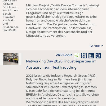
der Käthe-
Kollwitz
Mit dem Projekt „Textile Design Connects“ beteiligt
Schule und
sich der Fachbereich an dem internationalen
Anni Albers
Programm und zeigt, wie textiles Design
Schule
gesellschaftlichen Dialog fördern, kulturelles Erbe
Frankfurt
am Main
bewahren und demokratische Werte sichtbar
und
machen kann. Das Projekt verbindet Gestaltung,
Studierende
Handwerk und Partizipation und lädt dazu ein,
der HSNR.
Design als Instrument des Austauschs und der
Mitgestaltung zu verstehen.
MORE
28.07.2026
Networking Day 2026: Industriepartner im
Austausch zum Textilrecycling
2026 brachte die Industry Research Group (IRG)
Polymer Recycling im Rahmen ihres jährlichen
Networking Day erneut einige der wichtigsten
Stakeholder im Bereich Textilrecycling zusammen.
Dieses Jahr fand die Veranstaltung bei der Firma
EREMA in Ansfelden, Österreich, statt. Sie vereinte
wichtige Akteure aus der gesamten
Wertschöpfungskette des Textilrecyclings zu einem
Tag des strukturierten Austauschs und intensiver