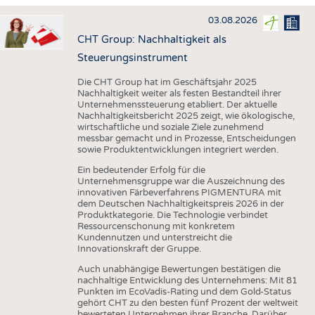
HAUS- UND HEIMTEXTILIEN
03.08.2026
BEKLEIDUNG
CHT Group: Nachhaltigkeit als
TESTS
Steuerungsinstrument
BUSINESS
FAKTEN
Die CHT Group hat im Geschäftsjahr 2025
Nachhaltigkeit weiter als festen Bestandteil ihrer
UNTERNEHMEN
STATISTICS
Unternehmenssteuerung etabliert. Der aktuelle
Nachhaltigkeitsbericht 2025 zeigt, wie ökologische,
AUSSCHREIBUNGEN
wirtschaftliche und soziale Ziele zunehmend
messbar gemacht und in Prozesse, Entscheidungen
DTV AUSSCHREIBUNGSDIENST
sowie Produktentwicklungen integriert werden.
WISSEN
TERMINE
Ein bedeutender Erfolg für die
Unternehmensgruppe war die Auszeichnung des
DAUNENCHECK
BRANCHENTERMINE
innovativen Färbeverfahrens PIGMENTURA mit
dem Deutschen Nachhaltigkeitspreis 2026 in der
ADRESSEN & LINKS
Produktkategorie. Die Technologie verbindet
Ressourcenschonung mit konkretem
LABELS
Kundennutzen und unterstreicht die
Innovationskraft der Gruppe.
PUBLIKATIONEN
Auch unabhängige Bewertungen bestätigen die
nachhaltige Entwicklung des Unternehmens: Mit 81
Punkten im EcoVadis-Rating und dem Gold-Status
gehört CHT zu den besten fünf Prozent der weltweit
bewerteten Unternehmen ihrer Branche. Darüber