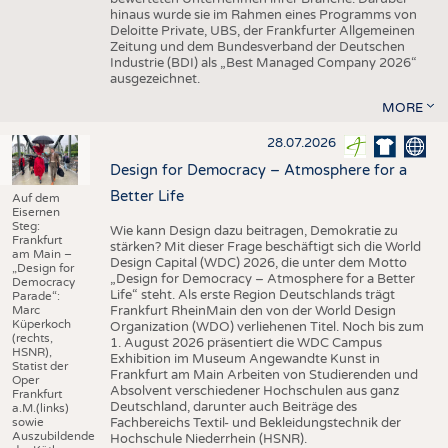
hinaus wurde sie im Rahmen eines Programms von
Deloitte Private, UBS, der Frankfurter Allgemeinen
Zeitung und dem Bundesverband der Deutschen
Industrie (BDI) als „Best Managed Company 2026“
ausgezeichnet.
MORE
28.07.2026
Design for Democracy – Atmosphere for a
Better Life
Auf dem
Eisernen
Steg:
Wie kann Design dazu beitragen, Demokratie zu
Frankfurt
stärken? Mit dieser Frage beschäftigt sich die World
am Main –
Design Capital (WDC) 2026, die unter dem Motto
„Design for
„Design for Democracy – Atmosphere for a Better
Democracy
Life“ steht. Als erste Region Deutschlands trägt
Parade“:
Marc
Frankfurt RheinMain den von der World Design
Küperkoch
Organization (WDO) verliehenen Titel. Noch bis zum
(rechts,
1. August 2026 präsentiert die WDC Campus
HSNR),
Exhibition im Museum Angewandte Kunst in
Statist der
Frankfurt am Main Arbeiten von Studierenden und
Oper
Absolvent verschiedener Hochschulen aus ganz
Frankfurt
Deutschland, darunter auch Beiträge des
a.M.(links)
sowie
Fachbereichs Textil- und Bekleidungstechnik der
Auszubildende
Hochschule Niederrhein (HSNR).