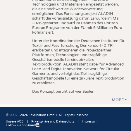
Technologien und Materialien eingesetzt werden,
die eine hochwertige Wiederverwertung
ermöglichen. Das Forschungsprojekt ALADIN
schafft die Voraussetzung dafür. Es wurde im Mai
2026 gestartet und wird im Rahmen des Horizon
Europe Programm von der EU mit 5 Millionen Euro
kofinanziert.
Unter der Koordination der Deutschen Instituten für
Textil- und Faserforschung Denkendorf (DITF)
erarbeiten und integrieren die Projektpartner
Plattformen, Technologien und tragfähige
Geschäftsmodelle für eine zirkuläre
Textilproduktion. ALADIN steht dabei für Advanced
LocAl and Digital Innovation Network for Circular
Garments und verfolgt das Ziel, tragfähige
Geschäftsmodelle für eine zirkuläre Textilproduktion
zu etablieren.
Das Konzept beruht auf vier Säulen:
MORE
© 2002–2026 Textination GmbH. All Rights Reserved.
Unsere AGB
Privatsphäre und Datenschutz
Impressum
Follow us on
Fußbereich