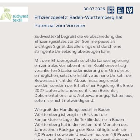
HAUS- UND HEIMTEXTILIEN
30.07.2026
BEKLEIDUNG
Effizienzgesetz: Baden-Württemberg hat
TESTS
Potenzial zum Vorreiter
BUSINESS
FAKTEN
Südwesttextil begrüßt die Verabschiedung des
Effizienzgesetzes vor der Sommerpause als
UNTERNEHMEN
STATISTICS
wichtiges Signal, das allerdings erst durch eine
stringente Umsetzung überzeugen kann.
AUSSCHREIBUNGEN
Mit dem Effizienzgesetz setzt die Landesregierung
DTV AUSSCHREIBUNGSDIENST
ein zentrales Vorhaben ihrer im Koalitionsvertrag
verankerten Staatsmodernisierung um. Um dies zu
WISSEN
TERMINE
ermöglichen, setzt die Initiative auf eine Umkehr der
Beweislast: nicht der Abbau muss begründet
DAUNENCHECK
BRANCHENTERMINE
werden, sondern der Erhalt einer Regelung. Bis Ende
2027 laufen alle landesrechtlichen Berichts-,
ADRESSEN & LINKS
Dokumentations- und Aufbewahrungspflichten aus,
sofern sie nicht notwendig sind.
LABELS
Wie groß der Handlungsbedarf in Baden-
PUBLIKATIONEN
Württemberg ist, zeigt ein Blick auf die
konjunkturelle Lage: die Textilindustrie in Baden-
Württemberg hat in den ersten fünf Monaten des
Jahres einen Rückgang der Beschäftigtenzahl um
4,0 Prozent sowie ein Umsatzminus von 4,9 Prozent
verzeichnet. Positive Impulse gehen weiterhin von