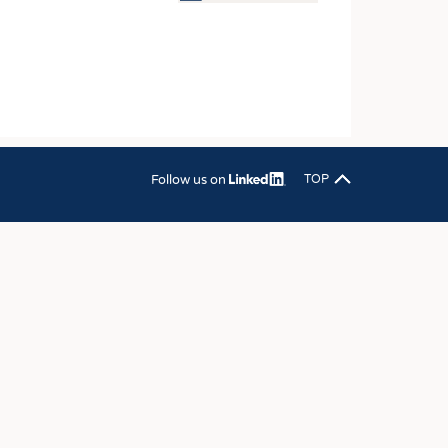
OSITES
DLUNG
ILMASCHINENBAU
ORIK
CLING
Follow us on
TOP
HALTIGKEIT
SLAUFWIRTSCHAFT
ISCHE TEXTILIEN
 TEXTILES
ZIN
 UND HEIMTEXTILIEN
EIDUNG