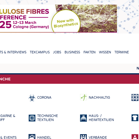
TION
S & INTERVIEWS
TEXCAMPUS
JOBS
BUSINESS
FAKTEN
WISSEN
TERMINE
N
REPORTS & INTERVIEWS
TEXC
ANCHE
TEXTINATION NEWSLINE
ROHS
CORONA
NACHHALTIG
TEXTILE LEADERSHIP
FASE
GARN
 GARNE &
TECHNISCHE
HAUS- /
GEWE
OFF
TEXTILIEN
HEIMTEXTILIEN
GESTR
& EVENTS
HANDEL
VERBÄNDE
VLIES