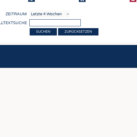
COMP
ZEITRAUM
VERE
LLTEXTSUCHE
TEXT
ZURÜCKSETZEN
SENS
RECY
NACH
KREI
TECHN
SMART
MEDI
HAUS-
BEKL
TESTS