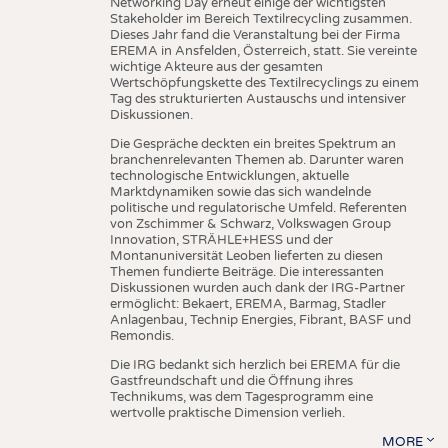
Networking Day erneut einige der wichtigsten
Stakeholder im Bereich Textilrecycling zusammen.
Dieses Jahr fand die Veranstaltung bei der Firma
EREMA in Ansfelden, Österreich, statt. Sie vereinte
wichtige Akteure aus der gesamten
Wertschöpfungskette des Textilrecyclings zu einem
Tag des strukturierten Austauschs und intensiver
Diskussionen.
Die Gespräche deckten ein breites Spektrum an
branchenrelevanten Themen ab. Darunter waren
technologische Entwicklungen, aktuelle
Marktdynamiken sowie das sich wandelnde
politische und regulatorische Umfeld. Referenten
von Zschimmer & Schwarz, Volkswagen Group
Innovation, STRÄHLE+HESS und der
Montanuniversität Leoben lieferten zu diesen
Themen fundierte Beiträge. Die interessanten
Diskussionen wurden auch dank der IRG-Partner
ermöglicht: Bekaert, EREMA, Barmag, Stadler
Anlagenbau, Technip Energies, Fibrant, BASF und
Remondis.
Die IRG bedankt sich herzlich bei EREMA für die
Gastfreundschaft und die Öffnung ihres
Technikums, was dem Tagesprogramm eine
wertvolle praktische Dimension verlieh.
MORE