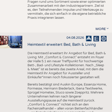
Fragen rund ums Sortiment sowie einer optimierten
Zusammenarbeit mit den Industriepartnern. Ziel ist
es, den Teilnehmenden Impulse und Werkzeuge zu
vermitteln, die sich einfach in die eigene betriebliche
Praxis integrieren lassen.
MORE
04.08.2026
Heimtextil erweitert Bed, Bath & Living
Die Heimtextil erweitert ihr Angebot für Bed, Bath &
Living: Mit „Comfort & Connect" entsteht im Foyer
der Halle 5.1 ein neuer Treffpunkt für hochwertige
Bett-, Bad- und Lifestyle-Kollektionen. Nach „Sleep
& Meet" ist es bereits das zweite Areal, mit dem die
Heimtextil ihr Angebot für Aussteller und
Einkäufer*innen noch fokussierter gestalten will.
Bereits bestätigt sind Auskin Europe, Essenza Home,
Formesse, Hermann Biederlack, Ibena Textilwerke,
Sprügel Hometex, Stuco sowie Zoeppritz. Mehrere
Unternehmen kehren nach längerer
Ausstellungspause auf die Heimtextil zurück.
„Comfort & Connect" richtet sich an den
Facheinzelhandel – allen voran Bettenfachhändler