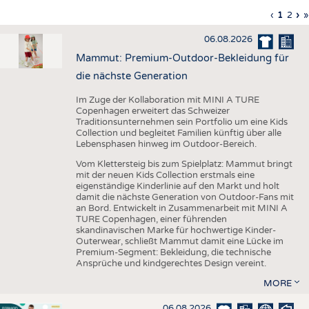
HAUS- UND HEIMTEXTILIEN
Vorherig
‹
Aktuell
1
Seite
2
Nä
›
L
»
Seitennummerierung
Seite
Seite
Sei
S
BEKLEIDUNG
06.08.2026
TESTS
Mammut: Premium-Outdoor-Bekleidung für
BUSINESS
FAKTEN
die nächste Generation
UNTERNEHMEN
STATISTICS
Im Zuge der Kollaboration mit MINI A TURE
Copenhagen erweitert das Schweizer
AUSSCHREIBUNGEN
Traditionsunternehmen sein Portfolio um eine Kids
Collection und begleitet Familien künftig über alle
DTV AUSSCHREIBUNGSDIENST
Lebensphasen hinweg im Outdoor-Bereich.
WISSEN
TERMINE
Vom Klettersteig bis zum Spielplatz: Mammut bringt
mit der neuen Kids Collection erstmals eine
DAUNENCHECK
BRANCHENTERMINE
eigenständige Kinderlinie auf den Markt und holt
damit die nächste Generation von Outdoor-Fans mit
ADRESSEN & LINKS
an Bord. Entwickelt in Zusammenarbeit mit MINI A
TURE Copenhagen, einer führenden
LABELS
skandinavischen Marke für hochwertige Kinder-
Outerwear, schließt Mammut damit eine Lücke im
PUBLIKATIONEN
Premium-Segment: Bekleidung, die technische
Ansprüche und kindgerechtes Design vereint.
MORE
06.08.2026