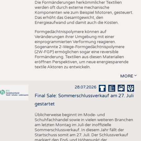
Die Formänderungen herkömmlicher Textilien
werden oft durch externe mechanische
Komponenten wie zum Beispiel Motoren, gesteuert.
Das erhöht das Gesamtgewicht, den
Energieaufwand und damit auch die Kosten.
Formgedächtnispolymere können auf
Veränderungen ihrer Umgebung mit einer
einprogrammierten Verformung reagieren.
Sogenannte 2-Wege-Formgedächtnispolymere
(2W-FGP) ermöglichen sogar eine reversible
Formänderung. Textilien aus diesen Materialien
eröffnen Perspektiven, um neue energiesparende
textile Aktoren zu entwickeln.
MORE
28.07.2026
Final Sale: Sommerschlussverkauf am 27. Juli
gestartet
Üblicherweise beginnt im Mode- und
Schuhfachhandel sowie in vielen weiteren Branchen
am letzten Montag im Juli der inoffizielle
Sommerschlussverkauf. In diesem Jahr fällt der
Startschuss somit am 27. Juli. Der Schlussverkauf
markiert den End- und Höhepunkt der