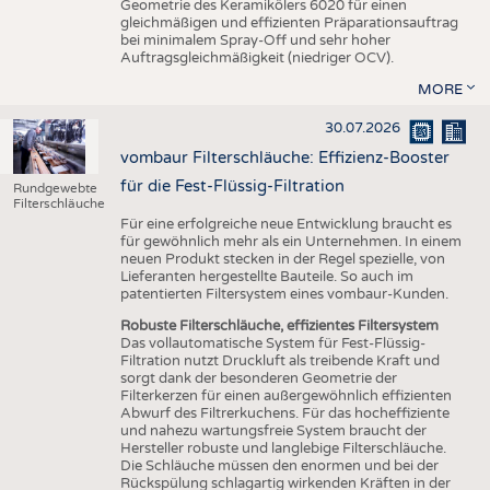
Geometrie des Keramikölers 6020 für einen
gleichmäßigen und effizienten Präparationsauftrag
bei minimalem Spray-Off und sehr hoher
Auftragsgleichmäßigkeit (niedriger OCV).
MORE
30.07.2026
vombaur Filterschläuche: Effizienz-Booster
für die Fest-Flüssig-Filtration
Rundgewebte
Filterschläuche
Für eine erfolgreiche neue Entwicklung braucht es
für gewöhnlich mehr als ein Unternehmen. In einem
neuen Produkt stecken in der Regel spezielle, von
Lieferanten hergestellte Bauteile. So auch im
patentierten Filtersystem eines vombaur-Kunden.
Robuste Filterschläuche, effizientes Filtersystem
Das vollautomatische System für Fest-Flüssig-
Filtration nutzt Druckluft als treibende Kraft und
sorgt dank der besonderen Geometrie der
Filterkerzen für einen außergewöhnlich effizienten
Abwurf des Filtrerkuchens. Für das hocheffiziente
und nahezu wartungsfreie System braucht der
Hersteller robuste und langlebige Filterschläuche.
Die Schläuche müssen den enormen und bei der
Rückspülung schlagartig wirkenden Kräften in der