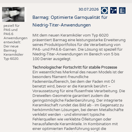
30.07.2026
Barmag: Optimierte Garnqualität für
Niedrig-Titer-Anwendungen
peziell für
PA6 und
PA6.6
Mit dem neuen Keramiköler vom Typ 6020
Anwendungen
präsentiert Barmag eine leistungsstarke Erweiterung
entwickelt:
seines Produktportfolios für die Verarbeitung von
Der neue
PA6- und PA6.6-Garnen. Die Lösung ist speziell für
Barmag
Niedrig-Titer-Anwendungen im Bereich von 5 bis
Keramiköler
Typ 6020.
100 Denier ausgelegt.
Technologischer Fortschritt für stabile Prozesse
Ein wesentliches Merkmal des neuen Models ist der
besonders filament-freundliche
Fadeneinlaufbereich, bei dem der Faden mit Öl
benetzt wird, bevor er die Keramik berührt –
Voraussetzung für eine flusenfreie Verarbeitung. Die
Dreiwellen-Geometrie garantiert zudem die
geringstmögliche Fadenberührung. Der integrierte
Keramikschaft rundet das Bild ab - im Gegensatz zu
herkömmlichen Lösungen, bei denen Metallschäfte
verklebt werden - und eliminiert typische
Fehlerquellen wie verklebte Ölleitungen oder
herausfallende Keramikteile. In Kombination mit
einer optimierten Fadenführung sorgt die