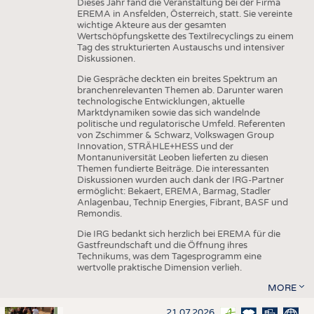
Dieses Jahr fand die Veranstaltung bei der Firma
EREMA in Ansfelden, Österreich, statt. Sie vereinte
wichtige Akteure aus der gesamten
Wertschöpfungskette des Textilrecyclings zu einem
Tag des strukturierten Austauschs und intensiver
Diskussionen.
Die Gespräche deckten ein breites Spektrum an
branchenrelevanten Themen ab. Darunter waren
technologische Entwicklungen, aktuelle
Marktdynamiken sowie das sich wandelnde
politische und regulatorische Umfeld. Referenten
von Zschimmer & Schwarz, Volkswagen Group
Innovation, STRÄHLE+HESS und der
Montanuniversität Leoben lieferten zu diesen
Themen fundierte Beiträge. Die interessanten
Diskussionen wurden auch dank der IRG-Partner
ermöglicht: Bekaert, EREMA, Barmag, Stadler
Anlagenbau, Technip Energies, Fibrant, BASF und
Remondis.
Die IRG bedankt sich herzlich bei EREMA für die
Gastfreundschaft und die Öffnung ihres
Technikums, was dem Tagesprogramm eine
wertvolle praktische Dimension verlieh.
MORE
21.07.2026