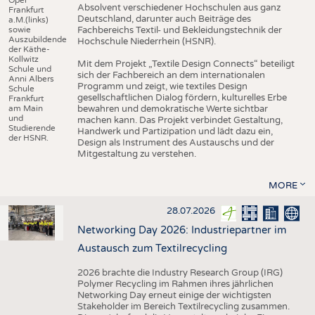
Absolvent verschiedener Hochschulen aus ganz
Frankfurt
Deutschland, darunter auch Beiträge des
a.M.(links)
sowie
Fachbereichs Textil- und Bekleidungstechnik der
Auszubildende
Hochschule Niederrhein (HSNR).
der Käthe-
Kollwitz
Mit dem Projekt „Textile Design Connects“ beteiligt
Schule und
sich der Fachbereich an dem internationalen
Anni Albers
Programm und zeigt, wie textiles Design
Schule
gesellschaftlichen Dialog fördern, kulturelles Erbe
Frankfurt
am Main
bewahren und demokratische Werte sichtbar
und
machen kann. Das Projekt verbindet Gestaltung,
Studierende
Handwerk und Partizipation und lädt dazu ein,
der HSNR.
Design als Instrument des Austauschs und der
Mitgestaltung zu verstehen.
MORE
28.07.2026
Networking Day 2026: Industriepartner im
Austausch zum Textilrecycling
2026 brachte die Industry Research Group (IRG)
Polymer Recycling im Rahmen ihres jährlichen
Networking Day erneut einige der wichtigsten
Stakeholder im Bereich Textilrecycling zusammen.