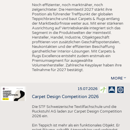
Noch effizienter, noch marktnäher, noch
zielgerichteter: Die Heimtextil 2027 stärkt ihre
Position als führender Treffpunkt der globalen
Teppichbranche und baut Carpets & Rugs entlang
der Marktbedürfnisse weiter aus. Mit einer stärkeren
Ausrichtung auf Vertriebskanäle integriert sich das
Segment in die Produktwelten der Heimtextil.
Hersteller, Handel, Industrie, Objektgeschäft
profitieren von zusätzlichen Geschäftspotenzialen,
Neukontakten und der effizienten Beschaffung
ganzheitlicher Interior-Lösungen. Mit Carpets &
Rugs Excellence entsteht zudem erstmals ein
Premiumsegment für ausgewählte
Volumenhersteller. Zahlreiche Keyplayer haben ihre
Teilnahme für 2027 bestätigt.
MORE
15.07.2026
Carpet Design Competition 2026
Die STF Schweizerische Textilfachschule und die
Ruckstuhl AG laden zur Carpet Design Competition
2026 ein.
Ein Teppich ist mehr als ein funktionales Objekt. Er
prägt Räume, schafft Atmosphäre und verbindet