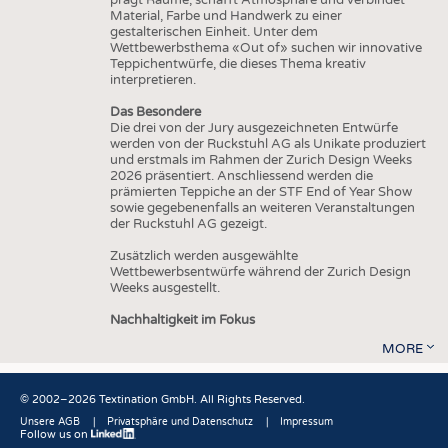
Material, Farbe und Handwerk zu einer
gestalterischen Einheit. Unter dem
Wettbewerbsthema «Out of» suchen wir innovative
Teppichentwürfe, die dieses Thema kreativ
interpretieren.
Das Besondere
Die drei von der Jury ausgezeichneten Entwürfe
werden von der Ruckstuhl AG als Unikate produziert
und erstmals im Rahmen der Zurich Design Weeks
2026 präsentiert. Anschliessend werden die
prämierten Teppiche an der STF End of Year Show
sowie gegebenenfalls an weiteren Veranstaltungen
der Ruckstuhl AG gezeigt.
Zusätzlich werden ausgewählte
Wettbewerbsentwürfe während der Zurich Design
Weeks ausgestellt.
Nachhaltigkeit im Fokus
MORE
© 2002–2026 Textination GmbH. All Rights Reserved.
Unsere AGB
Privatsphäre und Datenschutz
Impressum
Follow us on
Fußbereich