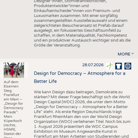
Designer*innen, Stoffverantwortlichen,
Produktentwickler*innen und
Einkaufsentscheider*innen von Premium- und
Luxusmarken zusammen. Mit einer sorgfältig
zusammengestellten Ausstellerauswahl und einem
zielgerichteten Besucheransatz ist Prefab darauf
ausgelegt, ein fokussiertes Geschäftsumfeld zu
schaffen, in dem Materialqualität, Fachkompetenz
und ein produktiver Austausch wichtiger sind als die
Größe der Veranstaltung.
MORE
28.07.2026
Design for Democracy – Atmosphere for a
Better Life
Auf dem
Eisernen
Steg:
Wie kann Design dazu beitragen, Demokratie zu
Frankfurt
stärken? Mit dieser Frage beschäftigt sich die World
am Main –
Design Capital (WDC) 2026, die unter dem Motto
„Design for
„Design for Democracy – Atmosphere for a Better
Democracy
Life“ steht. Als erste Region Deutschlands trägt
Parade“:
Marc
Frankfurt RheinMain den von der World Design
Küperkoch
Organization (WDO) verliehenen Titel. Noch bis zum
(rechts,
1. August 2026 präsentiert die WDC Campus
HSNR),
Exhibition im Museum Angewandte Kunst in
Statist der
Frankfurt am Main Arbeiten von Studierenden und
Oper