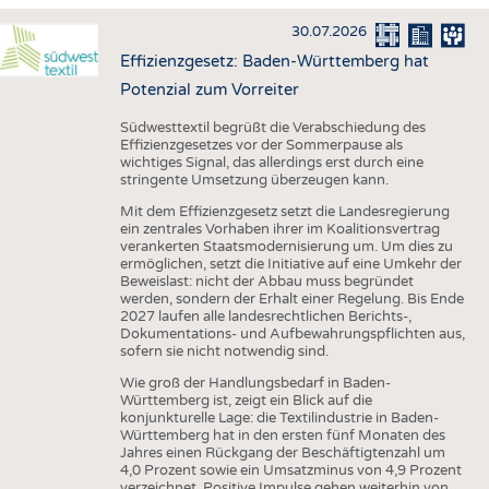
HAUS- UND HEIMTEXTILIEN
30.07.2026
BEKLEIDUNG
Effizienzgesetz: Baden-Württemberg hat
TESTS
Potenzial zum Vorreiter
BUSINESS
FAKTEN
Südwesttextil begrüßt die Verabschiedung des
Effizienzgesetzes vor der Sommerpause als
UNTERNEHMEN
STATISTICS
wichtiges Signal, das allerdings erst durch eine
stringente Umsetzung überzeugen kann.
AUSSCHREIBUNGEN
Mit dem Effizienzgesetz setzt die Landesregierung
DTV AUSSCHREIBUNGSDIENST
ein zentrales Vorhaben ihrer im Koalitionsvertrag
verankerten Staatsmodernisierung um. Um dies zu
WISSEN
TERMINE
ermöglichen, setzt die Initiative auf eine Umkehr der
Beweislast: nicht der Abbau muss begründet
DAUNENCHECK
BRANCHENTERMINE
werden, sondern der Erhalt einer Regelung. Bis Ende
2027 laufen alle landesrechtlichen Berichts-,
ADRESSEN & LINKS
Dokumentations- und Aufbewahrungspflichten aus,
sofern sie nicht notwendig sind.
LABELS
Wie groß der Handlungsbedarf in Baden-
PUBLIKATIONEN
Württemberg ist, zeigt ein Blick auf die
konjunkturelle Lage: die Textilindustrie in Baden-
Württemberg hat in den ersten fünf Monaten des
Jahres einen Rückgang der Beschäftigtenzahl um
4,0 Prozent sowie ein Umsatzminus von 4,9 Prozent
verzeichnet. Positive Impulse gehen weiterhin von