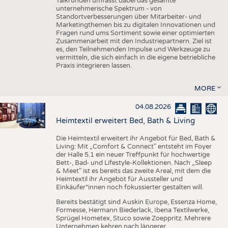
Talkrunden umfasst dabei das gesamte
unternehmerische Spektrum - von
Standortverbesserungen über Mitarbeiter- und
Marketingthemen bis zu digitalen Innovationen und
Fragen rund ums Sortiment sowie einer optimierten
Zusammenarbeit mit den Industriepartnern. Ziel ist
es, den Teilnehmenden Impulse und Werkzeuge zu
vermitteln, die sich einfach in die eigene betriebliche
Praxis integrieren lassen.
MORE
04.08.2026
Heimtextil erweitert Bed, Bath & Living
Die Heimtextil erweitert ihr Angebot für Bed, Bath &
Living: Mit „Comfort & Connect" entsteht im Foyer
der Halle 5.1 ein neuer Treffpunkt für hochwertige
Bett-, Bad- und Lifestyle-Kollektionen. Nach „Sleep
& Meet" ist es bereits das zweite Areal, mit dem die
Heimtextil ihr Angebot für Aussteller und
Einkäufer*innen noch fokussierter gestalten will.
Bereits bestätigt sind Auskin Europe, Essenza Home,
Formesse, Hermann Biederlack, Ibena Textilwerke,
Sprügel Hometex, Stuco sowie Zoeppritz. Mehrere
Unternehmen kehren nach längerer