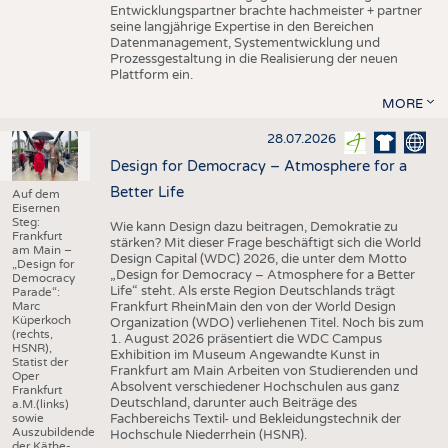
Entwicklungspartner brachte hachmeister + partner
seine langjährige Expertise in den Bereichen
Datenmanagement, Systementwicklung und
Prozessgestaltung in die Realisierung der neuen
Plattform ein.
MORE
28.07.2026
Design for Democracy – Atmosphere for a
Better Life
Auf dem
Eisernen
Steg:
Wie kann Design dazu beitragen, Demokratie zu
Frankfurt
stärken? Mit dieser Frage beschäftigt sich die World
am Main –
Design Capital (WDC) 2026, die unter dem Motto
„Design for
„Design for Democracy – Atmosphere for a Better
Democracy
Life“ steht. Als erste Region Deutschlands trägt
Parade“:
Marc
Frankfurt RheinMain den von der World Design
Küperkoch
Organization (WDO) verliehenen Titel. Noch bis zum
(rechts,
1. August 2026 präsentiert die WDC Campus
HSNR),
Exhibition im Museum Angewandte Kunst in
Statist der
Frankfurt am Main Arbeiten von Studierenden und
Oper
Absolvent verschiedener Hochschulen aus ganz
Frankfurt
Deutschland, darunter auch Beiträge des
a.M.(links)
sowie
Fachbereichs Textil- und Bekleidungstechnik der
Auszubildende
Hochschule Niederrhein (HSNR).
der Käthe-