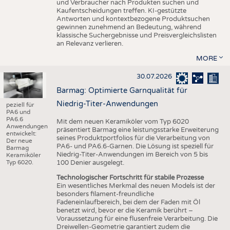
und Verbraucher nach Produkten suchen und
Kaufentscheidungen treffen. KI-gestützte
Antworten und kontextbezogene Produktsuchen
gewinnen zunehmend an Bedeutung, während
klassische Suchergebnisse und Preisvergleichslisten
an Relevanz verlieren.
MORE
30.07.2026
Barmag: Optimierte Garnqualität für
Niedrig-Titer-Anwendungen
peziell für
PA6 und
PA6.6
Mit dem neuen Keramiköler vom Typ 6020
Anwendungen
präsentiert Barmag eine leistungsstarke Erweiterung
entwickelt:
seines Produktportfolios für die Verarbeitung von
Der neue
PA6- und PA6.6-Garnen. Die Lösung ist speziell für
Barmag
Niedrig-Titer-Anwendungen im Bereich von 5 bis
Keramiköler
Typ 6020.
100 Denier ausgelegt.
Technologischer Fortschritt für stabile Prozesse
Ein wesentliches Merkmal des neuen Models ist der
besonders filament-freundliche
Fadeneinlaufbereich, bei dem der Faden mit Öl
benetzt wird, bevor er die Keramik berührt –
Voraussetzung für eine flusenfreie Verarbeitung. Die
Dreiwellen-Geometrie garantiert zudem die