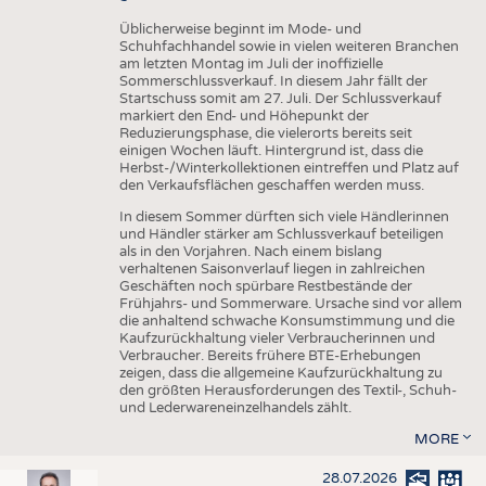
Üblicherweise beginnt im Mode- und
Schuhfachhandel sowie in vielen weiteren Branchen
am letzten Montag im Juli der inoffizielle
Sommerschlussverkauf. In diesem Jahr fällt der
Startschuss somit am 27. Juli. Der Schlussverkauf
markiert den End- und Höhepunkt der
Reduzierungsphase, die vielerorts bereits seit
einigen Wochen läuft. Hintergrund ist, dass die
Herbst-/Winterkollektionen eintreffen und Platz auf
den Verkaufsflächen geschaffen werden muss.
In diesem Sommer dürften sich viele Händlerinnen
und Händler stärker am Schlussverkauf beteiligen
als in den Vorjahren. Nach einem bislang
verhaltenen Saisonverlauf liegen in zahlreichen
Geschäften noch spürbare Restbestände der
Frühjahrs- und Sommerware. Ursache sind vor allem
die anhaltend schwache Konsumstimmung und die
Kaufzurückhaltung vieler Verbraucherinnen und
Verbraucher. Bereits frühere BTE-Erhebungen
zeigen, dass die allgemeine Kaufzurückhaltung zu
den größten Herausforderungen des Textil-, Schuh-
und Lederwareneinzelhandels zählt.
MORE
28.07.2026