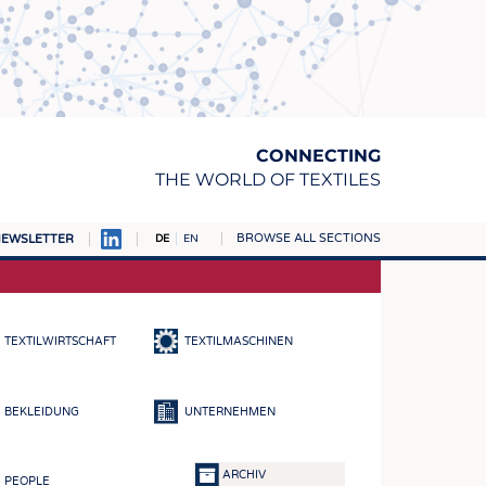
CONNECTING
THE WORLD OF TEXTILES
BROWSE ALL SECTIONS
EWSLETTER
DE
EN
AMPUS
TOFFE
TEXTILWIRTSCHAFT
TEXTILMASCHINEN
RN
E
BEKLEIDUNG
UNTERNEHMEN
BE
ICKE & GEWIRKE
ARCHIV
PEOPLE
STOFFE