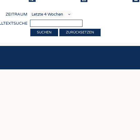
COMP
ZEITRAUM
VERE
LLTEXTSUCHE
TEXT
ZURÜCKSETZEN
SENS
RECY
NACH
KREI
TECHN
SMART
MEDI
HAUS-
BEKL
TESTS