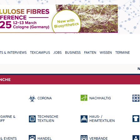
TION
S & INTERVIEWS
TEXCAMPUS
JOBS
BUSINESS
FAKTEN
WISSEN
TERMINE
N
REPORTS & INTERVIEWS
TEXC
ANCHE
TEXTINATION NEWSLINE
ROHS
CORONA
NACHHALTIG
TEXTILE LEADERSHIP
FASE
GARN
 GARNE &
TECHNISCHE
HAUS- /
GEWE
OFF
TEXTILIEN
HEIMTEXTILIEN
GESTR
& EVENTS
HANDEL
VERBÄNDE
VLIES