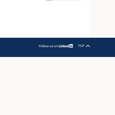
OSITES
DLUNG
ILMASCHINENBAU
ORIK
CLING
Follow us on
TOP
HALTIGKEIT
SLAUFWIRTSCHAFT
ISCHE TEXTILIEN
 TEXTILES
ZIN
 UND HEIMTEXTILIEN
EIDUNG