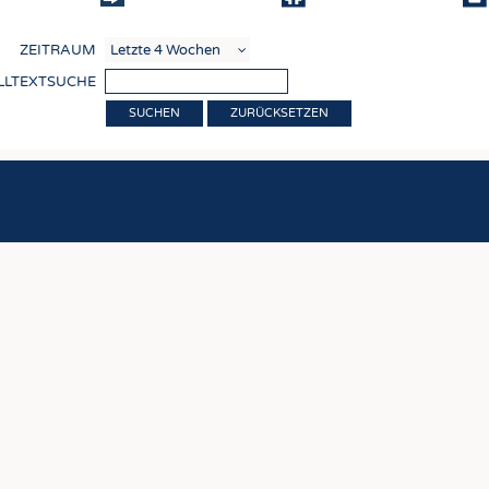
COMP
ZEITRAUM
VERE
LLTEXTSUCHE
TEXT
ZURÜCKSETZEN
SENS
RECY
NACH
KREI
TECHN
SMART
MEDI
HAUS-
BEKL
TESTS