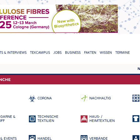
TION
S & INTERVIEWS
TEXCAMPUS
JOBS
BUSINESS
FAKTEN
WISSEN
TERMINE
N
REPORTS & INTERVIEWS
TEXC
ANCHE
TEXTINATION NEWSLINE
ROHS
CORONA
NACHHALTIG
TEXTILE LEADERSHIP
FASE
GARN
 GARNE &
TECHNISCHE
HAUS- /
GEWE
OFF
TEXTILIEN
HEIMTEXTILIEN
GESTR
& EVENTS
HANDEL
VERBÄNDE
VLIES