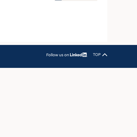
OSITES
DLUNG
ILMASCHINENBAU
ORIK
CLING
Follow us on
TOP
HALTIGKEIT
SLAUFWIRTSCHAFT
ISCHE TEXTILIEN
 TEXTILES
ZIN
 UND HEIMTEXTILIEN
EIDUNG