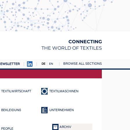
CONNECTING
THE WORLD OF TEXTILES
BROWSE ALL SECTIONS
EWSLETTER
DE
EN
AMPUS
TOFFE
TEXTILWIRTSCHAFT
TEXTILMASCHINEN
RN
E
BEKLEIDUNG
UNTERNEHMEN
BE
ICKE & GEWIRKE
ARCHIV
PEOPLE
STOFFE