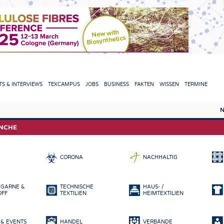
TION
S & INTERVIEWS
TEXCAMPUS
JOBS
BUSINESS
FAKTEN
WISSEN
TERMINE
N
REPORTS & INTERVIEWS
TEXC
ANCHE
TEXTINATION NEWSLINE
ROHS
CORONA
NACHHALTIG
TEXTILE LEADERSHIP
FASE
GARN
 GARNE &
TECHNISCHE
HAUS- /
GEWE
OFF
TEXTILIEN
HEIMTEXTILIEN
GESTR
& EVENTS
HANDEL
VERBÄNDE
VLIES