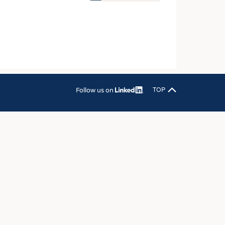
OSITES
DLUNG
ILMASCHINENBAU
ORIK
CLING
Follow us on
TOP
HALTIGKEIT
SLAUFWIRTSCHAFT
ISCHE TEXTILIEN
 TEXTILES
ZIN
 UND HEIMTEXTILIEN
EIDUNG