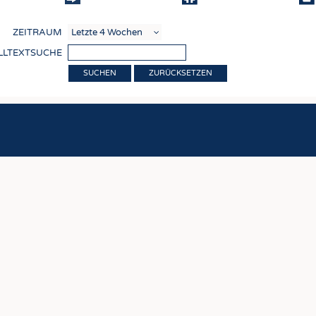
COMP
ZEITRAUM
VERE
LLTEXTSUCHE
TEXT
ZURÜCKSETZEN
SENS
RECY
NACH
KREI
TECHN
SMART
MEDI
HAUS-
BEKL
TESTS