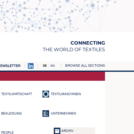
CONNECTING
THE WORLD OF TEXTILES
BROWSE ALL SECTIONS
EWSLETTER
DE
EN
AMPUS
TOFFE
TEXTILWIRTSCHAFT
TEXTILMASCHINEN
RN
E
BEKLEIDUNG
UNTERNEHMEN
BE
ICKE & GEWIRKE
ARCHIV
PEOPLE
STOFFE