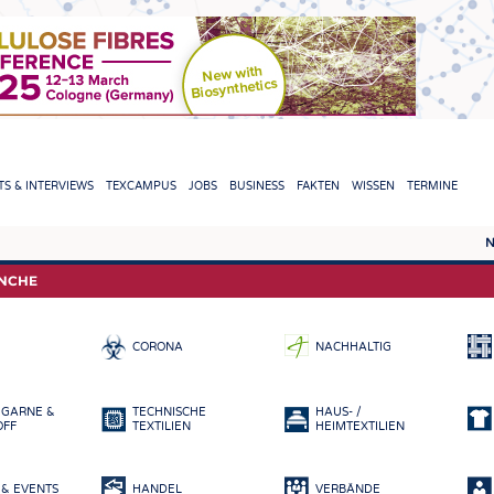
TION
S & INTERVIEWS
TEXCAMPUS
JOBS
BUSINESS
FAKTEN
WISSEN
TERMINE
N
REPORTS & INTERVIEWS
TEXC
ANCHE
TEXTINATION NEWSLINE
ROHS
CORONA
NACHHALTIG
TEXTILE LEADERSHIP
FASE
GARN
 GARNE &
TECHNISCHE
HAUS- /
GEWE
OFF
TEXTILIEN
HEIMTEXTILIEN
GESTR
& EVENTS
HANDEL
VERBÄNDE
VLIES