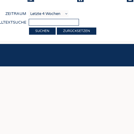
COMP
ZEITRAUM
VERE
LLTEXTSUCHE
TEXT
ZURÜCKSETZEN
SENS
RECY
NACH
KREI
TECHN
SMART
MEDI
HAUS-
BEKL
TESTS