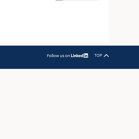
OSITES
DLUNG
ILMASCHINENBAU
ORIK
CLING
Follow us on
TOP
HALTIGKEIT
SLAUFWIRTSCHAFT
ISCHE TEXTILIEN
 TEXTILES
ZIN
 UND HEIMTEXTILIEN
EIDUNG