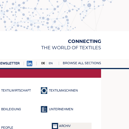
CONNECTING
THE WORLD OF TEXTILES
BROWSE ALL SECTIONS
EWSLETTER
DE
EN
AMPUS
TOFFE
TEXTILWIRTSCHAFT
TEXTILMASCHINEN
RN
E
BEKLEIDUNG
UNTERNEHMEN
BE
ICKE & GEWIRKE
ARCHIV
PEOPLE
STOFFE