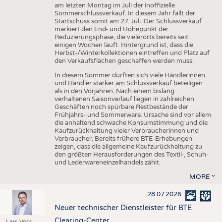
am letzten Montag im Juli der inoffizielle
Sommerschlussverkauf. In diesem Jahr fällt der
Startschuss somit am 27. Juli. Der Schlussverkauf
markiert den End- und Höhepunkt der
Reduzierungsphase, die vielerorts bereits seit
einigen Wochen läuft. Hintergrund ist, dass die
Herbst-/Winterkollektionen eintreffen und Platz auf
den Verkaufsflächen geschaffen werden muss.
In diesem Sommer dürften sich viele Händlerinnen
und Händler stärker am Schlussverkauf beteiligen
als in den Vorjahren. Nach einem bislang
verhaltenen Saisonverlauf liegen in zahlreichen
Geschäften noch spürbare Restbestände der
Frühjahrs- und Sommerware. Ursache sind vor allem
die anhaltend schwache Konsumstimmung und die
Kaufzurückhaltung vieler Verbraucherinnen und
Verbraucher. Bereits frühere BTE-Erhebungen
zeigen, dass die allgemeine Kaufzurückhaltung zu
den größten Herausforderungen des Textil-, Schuh-
und Lederwareneinzelhandels zählt.
MORE
28.07.2026
Neuer technischer Dienstleister für BTE
Clearing-Center
Lars Voss,