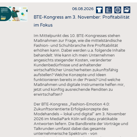
HAUS- UND HEIMTEXTILIEN
06.08.2026
BEKLEIDUNG
BTE-Kongress am 3. November: Profitabilität
TESTS
im Fokus
BUSINESS
FAKTEN
Im Mittelpunkt des 10. BTE-Kongresses stehen
Maßnahmen zur Frage, wie die mittelständische
UNTERNEHMEN
STATISTICS
Fashion- und Schuhbranche ihre Profitabilität
erhöhen kann. Dabei werden u.a. folgende Inhalte
AUSSCHREIBUNGEN
behandelt: Wie kann ich mein Unternehmen
angesichts steigender Kosten, veränderter
DTV AUSSCHREIBUNGSDIENST
Kundenbedürfnisse und anhaltender
wirtschaftlicher Unsicherheiten zukunftsfähig
WISSEN
TERMINE
aufstellen? Welche Konzepte und Ideen
funktionieren bereits in der Praxis? Und welche
DAUNENCHECK
BRANCHENTERMINE
Maßnahmen und digitale Instrumente helfen mir,
jetzt und künftig ausreichende Renditen zu
ADRESSEN & LINKS
erwirtschaften?
LABELS
Der BTE-Kongress „Fashion-Emotion 4.0:
Zukunftsorientierte Erfolgskonzepte des
PUBLIKATIONEN
Modehandels – lokal und digital“ am 3. November
2026 im MediaPark Köln will dazu praktikable
Antworten liefern. Die Bandbreite der Vorträge und
Talkrunden umfasst dabei das gesamte
unternehmerische Spektrum - von