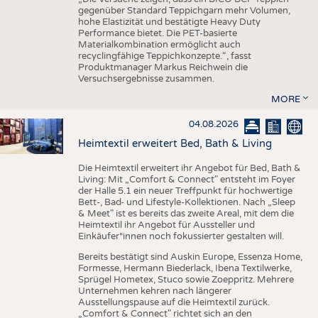
gegenüber Standard Teppichgarn mehr Volumen,
hohe Elastizität und bestätigte Heavy Duty
Performance bietet. Die PET-basierte
Materialkombination ermöglicht auch
recyclingfähige Teppichkonzepte.“, fasst
Produktmanager Markus Reichwein die
Versuchsergebnisse zusammen.
MORE
04.08.2026
Heimtextil erweitert Bed, Bath & Living
Die Heimtextil erweitert ihr Angebot für Bed, Bath &
Living: Mit „Comfort & Connect" entsteht im Foyer
der Halle 5.1 ein neuer Treffpunkt für hochwertige
Bett-, Bad- und Lifestyle-Kollektionen. Nach „Sleep
& Meet" ist es bereits das zweite Areal, mit dem die
Heimtextil ihr Angebot für Aussteller und
Einkäufer*innen noch fokussierter gestalten will.
Bereits bestätigt sind Auskin Europe, Essenza Home,
Formesse, Hermann Biederlack, Ibena Textilwerke,
Sprügel Hometex, Stuco sowie Zoeppritz. Mehrere
Unternehmen kehren nach längerer
Ausstellungspause auf die Heimtextil zurück.
„Comfort & Connect" richtet sich an den