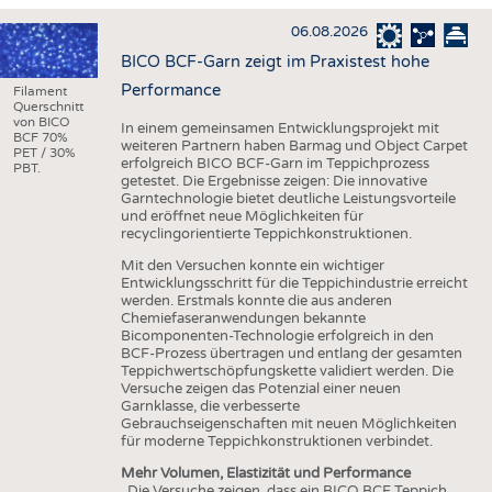
HAUS- UND HEIMTEXTILIEN
06.08.2026
BEKLEIDUNG
BICO BCF-Garn zeigt im Praxistest hohe
TESTS
Performance
Filament
Querschnitt
BUSINESS
FAKTEN
von BICO
In einem gemeinsamen Entwicklungsprojekt mit
BCF 70%
weiteren Partnern haben Barmag und Object Carpet
UNTERNEHMEN
STATISTICS
PET / 30%
erfolgreich BICO BCF-Garn im Teppichprozess
PBT.
getestet. Die Ergebnisse zeigen: Die innovative
AUSSCHREIBUNGEN
Garntechnologie bietet deutliche Leistungsvorteile
und eröffnet neue Möglichkeiten für
DTV AUSSCHREIBUNGSDIENST
recyclingorientierte Teppichkonstruktionen.
WISSEN
TERMINE
Mit den Versuchen konnte ein wichtiger
Entwicklungsschritt für die Teppichindustrie erreicht
DAUNENCHECK
BRANCHENTERMINE
werden. Erstmals konnte die aus anderen
Chemiefaseranwendungen bekannte
ADRESSEN & LINKS
Bicomponenten-Technologie erfolgreich in den
BCF-Prozess übertragen und entlang der gesamten
LABELS
Teppichwertschöpfungskette validiert werden. Die
Versuche zeigen das Potenzial einer neuen
PUBLIKATIONEN
Garnklasse, die verbesserte
Gebrauchseigenschaften mit neuen Möglichkeiten
für moderne Teppichkonstruktionen verbindet.
Mehr Volumen, Elastizität und Performance
„Die Versuche zeigen, dass ein BICO BCF Teppich