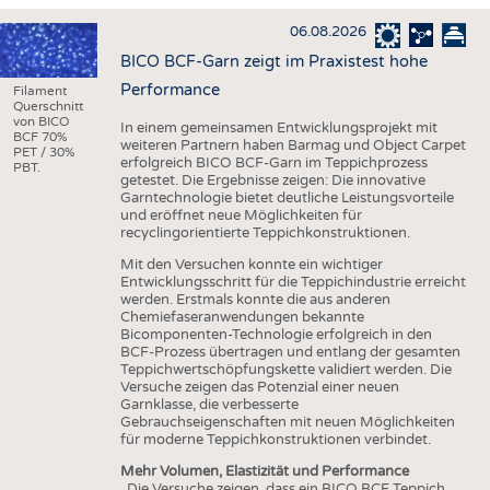
HAUS- UND HEIMTEXTILIEN
06.08.2026
BEKLEIDUNG
BICO BCF-Garn zeigt im Praxistest hohe
TESTS
Performance
Filament
Querschnitt
BUSINESS
FAKTEN
von BICO
In einem gemeinsamen Entwicklungsprojekt mit
BCF 70%
weiteren Partnern haben Barmag und Object Carpet
UNTERNEHMEN
STATISTICS
PET / 30%
erfolgreich BICO BCF-Garn im Teppichprozess
PBT.
getestet. Die Ergebnisse zeigen: Die innovative
AUSSCHREIBUNGEN
Garntechnologie bietet deutliche Leistungsvorteile
und eröffnet neue Möglichkeiten für
DTV AUSSCHREIBUNGSDIENST
recyclingorientierte Teppichkonstruktionen.
WISSEN
TERMINE
Mit den Versuchen konnte ein wichtiger
Entwicklungsschritt für die Teppichindustrie erreicht
DAUNENCHECK
BRANCHENTERMINE
werden. Erstmals konnte die aus anderen
Chemiefaseranwendungen bekannte
ADRESSEN & LINKS
Bicomponenten-Technologie erfolgreich in den
BCF-Prozess übertragen und entlang der gesamten
LABELS
Teppichwertschöpfungskette validiert werden. Die
Versuche zeigen das Potenzial einer neuen
PUBLIKATIONEN
Garnklasse, die verbesserte
Gebrauchseigenschaften mit neuen Möglichkeiten
für moderne Teppichkonstruktionen verbindet.
Mehr Volumen, Elastizität und Performance
„Die Versuche zeigen, dass ein BICO BCF Teppich