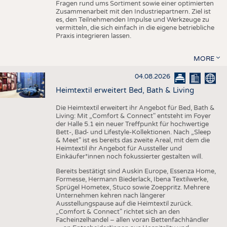
Fragen rund ums Sortiment sowie einer optimierten
Zusammenarbeit mit den Industriepartnern. Ziel ist
es, den Teilnehmenden Impulse und Werkzeuge zu
vermitteln, die sich einfach in die eigene betriebliche
Praxis integrieren lassen.
MORE
04.08.2026
Heimtextil erweitert Bed, Bath & Living
Die Heimtextil erweitert ihr Angebot für Bed, Bath &
Living: Mit „Comfort & Connect" entsteht im Foyer
der Halle 5.1 ein neuer Treffpunkt für hochwertige
Bett-, Bad- und Lifestyle-Kollektionen. Nach „Sleep
& Meet" ist es bereits das zweite Areal, mit dem die
Heimtextil ihr Angebot für Aussteller und
Einkäufer*innen noch fokussierter gestalten will.
Bereits bestätigt sind Auskin Europe, Essenza Home,
Formesse, Hermann Biederlack, Ibena Textilwerke,
Sprügel Hometex, Stuco sowie Zoeppritz. Mehrere
Unternehmen kehren nach längerer
Ausstellungspause auf die Heimtextil zurück.
„Comfort & Connect" richtet sich an den
Facheinzelhandel – allen voran Bettenfachhändler