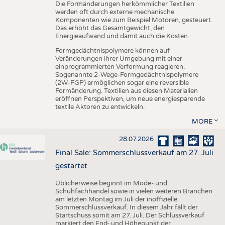
Die Formänderungen herkömmlicher Textilien
werden oft durch externe mechanische
Komponenten wie zum Beispiel Motoren, gesteuert.
Das erhöht das Gesamtgewicht, den
Energieaufwand und damit auch die Kosten.
Formgedächtnispolymere können auf
Veränderungen ihrer Umgebung mit einer
einprogrammierten Verformung reagieren.
Sogenannte 2-Wege-Formgedächtnispolymere
(2W-FGP) ermöglichen sogar eine reversible
Formänderung. Textilien aus diesen Materialien
eröffnen Perspektiven, um neue energiesparende
textile Aktoren zu entwickeln.
MORE
28.07.2026
Final Sale: Sommerschlussverkauf am 27. Juli
gestartet
Üblicherweise beginnt im Mode- und
Schuhfachhandel sowie in vielen weiteren Branchen
am letzten Montag im Juli der inoffizielle
Sommerschlussverkauf. In diesem Jahr fällt der
Startschuss somit am 27. Juli. Der Schlussverkauf
markiert den End- und Höhepunkt der