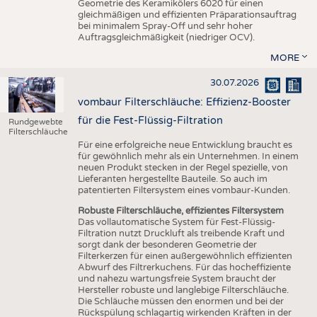
Geometrie des Keramikölers 6020 für einen
gleichmäßigen und effizienten Präparationsauftrag
bei minimalem Spray-Off und sehr hoher
Auftragsgleichmäßigkeit (niedriger OCV).
MORE
30.07.2026
vombaur Filterschläuche: Effizienz-Booster
für die Fest-Flüssig-Filtration
Rundgewebte
Filterschläuche
Für eine erfolgreiche neue Entwicklung braucht es
für gewöhnlich mehr als ein Unternehmen. In einem
neuen Produkt stecken in der Regel spezielle, von
Lieferanten hergestellte Bauteile. So auch im
patentierten Filtersystem eines vombaur-Kunden.
Robuste Filterschläuche, effizientes Filtersystem
Das vollautomatische System für Fest-Flüssig-
Filtration nutzt Druckluft als treibende Kraft und
sorgt dank der besonderen Geometrie der
Filterkerzen für einen außergewöhnlich effizienten
Abwurf des Filtrerkuchens. Für das hocheffiziente
und nahezu wartungsfreie System braucht der
Hersteller robuste und langlebige Filterschläuche.
Die Schläuche müssen den enormen und bei der
Rückspülung schlagartig wirkenden Kräften in der