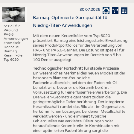
30.07.2026
Barmag: Optimierte Garnqualität für
Niedrig-Titer-Anwendungen
peziell für
PA6 und
PA6.6
Mit dem neuen Keramiköler vom Typ 6020
Anwendungen
präsentiert Barmag eine leistungsstarke Erweiterung
entwickelt:
seines Produktportfolios für die Verarbeitung von
Der neue
PA6- und PA6.6-Garnen. Die Lösung ist speziell für
Barmag
Niedrig-Titer-Anwendungen im Bereich von 5 bis
Keramiköler
Typ 6020.
100 Denier ausgelegt.
Technologischer Fortschritt für stabile Prozesse
Ein wesentliches Merkmal des neuen Models ist der
besonders filament-freundliche
Fadeneinlaufbereich, bei dem der Faden mit Öl
benetzt wird, bevor er die Keramik berührt –
Voraussetzung für eine flusenfreie Verarbeitung. Die
Dreiwellen-Geometrie garantiert zudem die
geringstmögliche Fadenberührung. Der integrierte
Keramikschaft rundet das Bild ab - im Gegensatz zu
herkömmlichen Lösungen, bei denen Metallschäfte
verklebt werden - und eliminiert typische
Fehlerquellen wie verklebte Ölleitungen oder
herausfallende Keramikteile. In Kombination mit
einer optimierten Fadenführung sorgt die