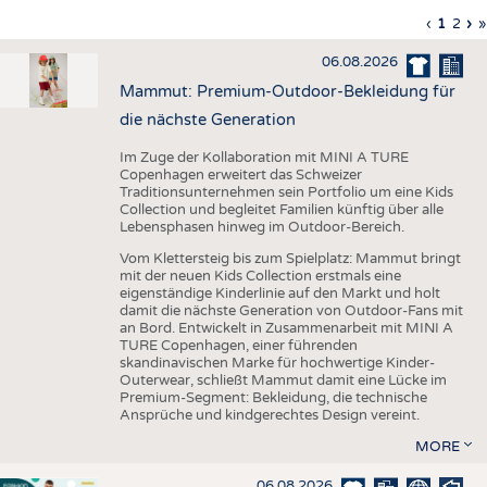
HAUS- UND HEIMTEXTILIEN
Vorherig
‹
Aktuell
1
Seite
2
Nä
›
L
»
Seitennummerierung
Seite
Seite
Sei
S
BEKLEIDUNG
06.08.2026
TESTS
Mammut: Premium-Outdoor-Bekleidung für
BUSINESS
FAKTEN
die nächste Generation
UNTERNEHMEN
STATISTICS
Im Zuge der Kollaboration mit MINI A TURE
Copenhagen erweitert das Schweizer
AUSSCHREIBUNGEN
Traditionsunternehmen sein Portfolio um eine Kids
Collection und begleitet Familien künftig über alle
DTV AUSSCHREIBUNGSDIENST
Lebensphasen hinweg im Outdoor-Bereich.
WISSEN
TERMINE
Vom Klettersteig bis zum Spielplatz: Mammut bringt
mit der neuen Kids Collection erstmals eine
DAUNENCHECK
BRANCHENTERMINE
eigenständige Kinderlinie auf den Markt und holt
damit die nächste Generation von Outdoor-Fans mit
ADRESSEN & LINKS
an Bord. Entwickelt in Zusammenarbeit mit MINI A
TURE Copenhagen, einer führenden
LABELS
skandinavischen Marke für hochwertige Kinder-
Outerwear, schließt Mammut damit eine Lücke im
PUBLIKATIONEN
Premium-Segment: Bekleidung, die technische
Ansprüche und kindgerechtes Design vereint.
MORE
06.08.2026