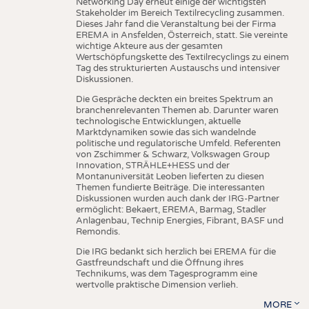
Networking Day erneut einige der wichtigsten
Stakeholder im Bereich Textilrecycling zusammen.
Dieses Jahr fand die Veranstaltung bei der Firma
EREMA in Ansfelden, Österreich, statt. Sie vereinte
wichtige Akteure aus der gesamten
Wertschöpfungskette des Textilrecyclings zu einem
Tag des strukturierten Austauschs und intensiver
Diskussionen.
Die Gespräche deckten ein breites Spektrum an
branchenrelevanten Themen ab. Darunter waren
technologische Entwicklungen, aktuelle
Marktdynamiken sowie das sich wandelnde
politische und regulatorische Umfeld. Referenten
von Zschimmer & Schwarz, Volkswagen Group
Innovation, STRÄHLE+HESS und der
Montanuniversität Leoben lieferten zu diesen
Themen fundierte Beiträge. Die interessanten
Diskussionen wurden auch dank der IRG-Partner
ermöglicht: Bekaert, EREMA, Barmag, Stadler
Anlagenbau, Technip Energies, Fibrant, BASF und
Remondis.
Die IRG bedankt sich herzlich bei EREMA für die
Gastfreundschaft und die Öffnung ihres
Technikums, was dem Tagesprogramm eine
wertvolle praktische Dimension verlieh.
MORE