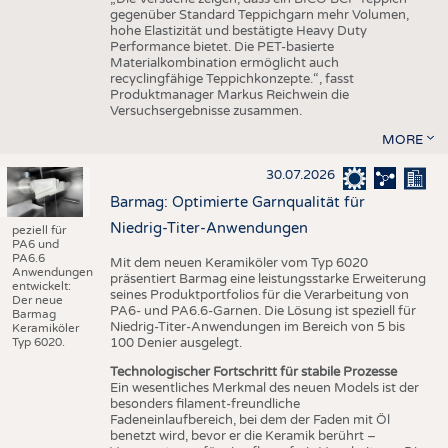
gegenüber Standard Teppichgarn mehr Volumen,
hohe Elastizität und bestätigte Heavy Duty
Performance bietet. Die PET-basierte
Materialkombination ermöglicht auch
recyclingfähige Teppichkonzepte.“, fasst
Produktmanager Markus Reichwein die
Versuchsergebnisse zusammen.
MORE
30.07.2026
Barmag: Optimierte Garnqualität für
Niedrig-Titer-Anwendungen
peziell für
PA6 und
PA6.6
Mit dem neuen Keramiköler vom Typ 6020
Anwendungen
präsentiert Barmag eine leistungsstarke Erweiterung
entwickelt:
seines Produktportfolios für die Verarbeitung von
Der neue
PA6- und PA6.6-Garnen. Die Lösung ist speziell für
Barmag
Niedrig-Titer-Anwendungen im Bereich von 5 bis
Keramiköler
Typ 6020.
100 Denier ausgelegt.
Technologischer Fortschritt für stabile Prozesse
Ein wesentliches Merkmal des neuen Models ist der
besonders filament-freundliche
Fadeneinlaufbereich, bei dem der Faden mit Öl
benetzt wird, bevor er die Keramik berührt –