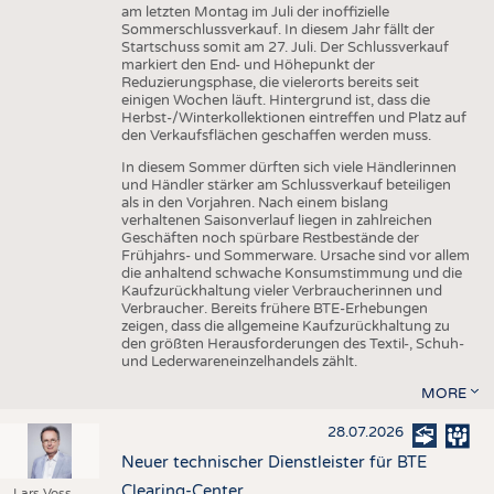
am letzten Montag im Juli der inoffizielle
Sommerschlussverkauf. In diesem Jahr fällt der
Startschuss somit am 27. Juli. Der Schlussverkauf
markiert den End- und Höhepunkt der
Reduzierungsphase, die vielerorts bereits seit
einigen Wochen läuft. Hintergrund ist, dass die
Herbst-/Winterkollektionen eintreffen und Platz auf
den Verkaufsflächen geschaffen werden muss.
In diesem Sommer dürften sich viele Händlerinnen
und Händler stärker am Schlussverkauf beteiligen
als in den Vorjahren. Nach einem bislang
verhaltenen Saisonverlauf liegen in zahlreichen
Geschäften noch spürbare Restbestände der
Frühjahrs- und Sommerware. Ursache sind vor allem
die anhaltend schwache Konsumstimmung und die
Kaufzurückhaltung vieler Verbraucherinnen und
Verbraucher. Bereits frühere BTE-Erhebungen
zeigen, dass die allgemeine Kaufzurückhaltung zu
den größten Herausforderungen des Textil-, Schuh-
und Lederwareneinzelhandels zählt.
MORE
28.07.2026
Neuer technischer Dienstleister für BTE
Clearing-Center
Lars Voss,