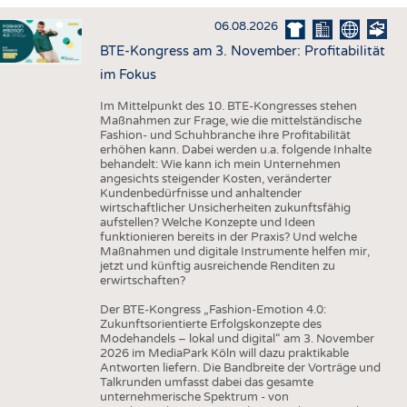
HAUS- UND HEIMTEXTILIEN
06.08.2026
BEKLEIDUNG
BTE-Kongress am 3. November: Profitabilität
TESTS
im Fokus
BUSINESS
FAKTEN
Im Mittelpunkt des 10. BTE-Kongresses stehen
Maßnahmen zur Frage, wie die mittelständische
UNTERNEHMEN
STATISTICS
Fashion- und Schuhbranche ihre Profitabilität
erhöhen kann. Dabei werden u.a. folgende Inhalte
AUSSCHREIBUNGEN
behandelt: Wie kann ich mein Unternehmen
angesichts steigender Kosten, veränderter
DTV AUSSCHREIBUNGSDIENST
Kundenbedürfnisse und anhaltender
wirtschaftlicher Unsicherheiten zukunftsfähig
WISSEN
TERMINE
aufstellen? Welche Konzepte und Ideen
funktionieren bereits in der Praxis? Und welche
DAUNENCHECK
BRANCHENTERMINE
Maßnahmen und digitale Instrumente helfen mir,
jetzt und künftig ausreichende Renditen zu
ADRESSEN & LINKS
erwirtschaften?
LABELS
Der BTE-Kongress „Fashion-Emotion 4.0:
Zukunftsorientierte Erfolgskonzepte des
PUBLIKATIONEN
Modehandels – lokal und digital“ am 3. November
2026 im MediaPark Köln will dazu praktikable
Antworten liefern. Die Bandbreite der Vorträge und
Talkrunden umfasst dabei das gesamte
unternehmerische Spektrum - von