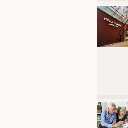
JOBS
STELLENMARKT
KRÜGER PERSONAL HEADHUN
PRAKTIKA & AUSBILDUNGEN
WISSEN
DAUNENCHECK
ADRESSEN & LINKS
LABELS
PUBLIKATIONEN