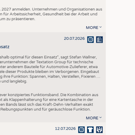
A+A 2027 anmelden. Unternehmen und Organisationen aus
n für Arbeitssicherheit, Gesundheit bei der Arbeit und
um zu präsentieren.
MORE
20.07.2026
nsatz
halb optimal für diesen Einsatz“, sagt Stefan Wallner,
erunternehmen der Textation Group für technische
 unter anderem Bauteile für Automotive-Zulieferer, etwa
ele dieser Produkte bleiben im Verborgenen. Eingebaut
sig ihre Funktion: Spannen, Halten, Verstellen, Fixieren …
e und langlebig.
lever konzipiertes Funktionsband. Die Kombination aus
 als Klappenhalterung für eine Kartentasche in der
en Bands lässt sich das Kraft-Dehn-Verhalten exakt
en Reibungspunkten und für geräuschlose Funktion.
MORE
12.07.2026