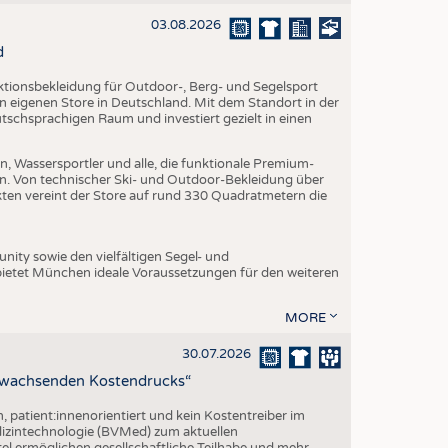
EN
03.08.2026
STICS
d
nktionsbekleidung für Outdoor-, Berg- und Segelsport
en eigenen Store in Deutschland. Mit dem Standort in der
utschsprachigen Raum und investiert gezielt in einen
, Wassersportler und alle, die funktionale Premium-
n. Von technischer Ski- und Outdoor-Bekleidung über
ukten vereint der Store auf rund 330 Quadratmetern die
ity sowie den vielfältigen Segel- und
ietet München ideale Voraussetzungen für den weiteren
MORE
30.07.2026
z wachsenden Kostendrucks“
h, patient:innenorientiert und kein Kostentreiber im
izintechnologie (BVMed) zum aktuellen
l ermöglichen gesellschaftliche Teilhabe und mehr