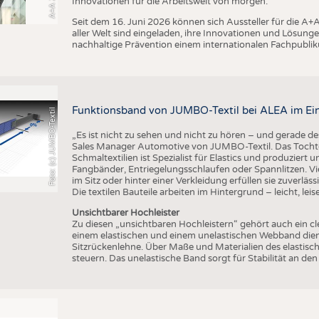
Innovationen für die Arbeitswelt von morgen.
Seit dem 16. Juni 2026 können sich Aussteller für die 
aller Welt sind eingeladen, ihre Innovationen und Lösunge
nachhaltige Prävention einem internationalen Fachpublik
Funktionsband von JUMBO-Textil bei ALEA im Ei
Foto: (c) JUMBO-Textil
„Es ist nicht zu sehen und nicht zu hören – und gerade des
Sales Manager Automotive von JUMBO-Textil. Das Tocht
Schmaltextilien ist Spezialist für Elastics und produziert
Fangbänder, Entriegelungsschlaufen oder Spannlitzen. Vi
im Sitz oder hinter einer Verkleidung erfüllen sie zuverläs
Die textilen Bauteile arbeiten im Hintergrund – leicht, leis
Unsichtbarer Hochleister
Zu diesen „unsichtbaren Hochleistern“ gehört auch ein c
einem elastischen und einem unelastischen Webband dient
Sitzrückenlehne. Über Maße und Materialien des elastisch
steuern. Das unelastische Band sorgt für Stabilität an d