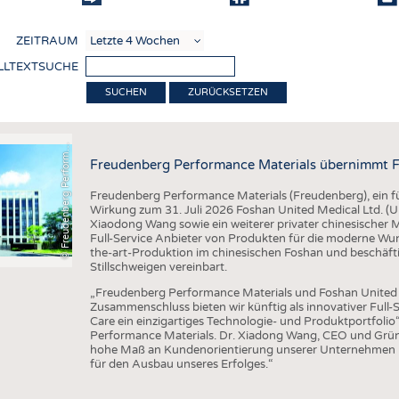
COMP
ZEITRAUM
VERE
LLTEXTSUCHE
TEXT
F
r
e
u
d
e
n
b
e
r
g
P
e
r
f
o
r
a
c
e
M
a
t
e
r
i
a
l
ZURÜCKSETZEN
SENS
RECY
©
n
s
m
Freudenberg Performance Materials übernimmt F
NACH
Freudenberg Performance Materials (Freudenberg), ein füh
KREI
Wirkung zum 31. Juli 2026 Foshan United Medical Ltd. 
Xiaodong Wang sowie ein weiterer privater chinesischer
TECHN
Full-Service Anbieter von Produkten für die moderne Wu
the-art-Produktion im chinesischen Foshan und beschäft
SMART
Stillschweigen vereinbart.
MEDI
„Freudenberg Performance Materials und Foshan United M
Zusammenschluss bieten wir künftig als innovativer Ful
HAUS-
Care ein einzigartiges Technologie- und Produktportfolio
Performance Materials. Dr. Xiadong Wang, CEO und Grün
BEKL
hohe Maß an Kundenorientierung unserer Unternehmen pa
für den Ausbau unseres Erfolges.“
TESTS