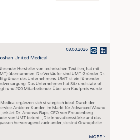
OSITES
DLUNG
ILMASCHINENBAU
ORIK
03.08.2026
CLING
oshan United Medical
HALTIGKEIT
render Hersteller von technischen Textilien, hat mit
SLAUFWIRTSCHAFT
(UMT) übernommen. Die Verkäufer sind UMT-Gründer Dr.
 Mitgründer des Unternehmens. UMT ist ein führender
ISCHE TEXTILIEN
ndversorgung. Das Unternehmen hat Sitz und state-of-
igt rund 200 Mitarbeitende. Über den Kaufpreis wurde
 TEXTILES
ZIN
edical ergänzen sich strategisch ideal. Durch den
l-Service-Anbieter Kunden im Markt für Advanced Wound
 UND HEIMTEXTILIEN
“, erklärt Dr. Andreas Raps, CEO von Freudenberg
der von UMT betont: „Die Innovationsstärke und das
EIDUNG
ssen hervorragend zueinander, sie sind Grundpfeiler
MORE