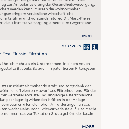
Beitrag zur Ambulantisierung der Gesundheitsversorgung.
esichert werden kann, müssen die wohnortnahen
ngserbringern verlässliche wirtschaftliche
ftsführer und Vorstandsmitglied Dr. Marc-Pierre
r, die Hilfsmittelversorgung erneut zum Gegenstand
MORE
30.07.2026
 Fest-Flüssig-Filtration
ewöhnlich mehr als ein Unternehmen. In einem neuen
rgestellte Bauteile. So auch im patentierten Filtersystem
utzt Druckluft als treibende Kraft und sorgt dank der
öhnlich effizienten Abwurf des Filtrerkuchens. Für das
er Hersteller robuste und langlebige Filterschläuche.
ng schlagartig wirkenden Kräften in der Anlage
on vombaur erfüllen die hohen Anforderungen an das
eisen weder Naht- noch Schweißverläufe auf. Das macht
ternehmen, das zur Textation Group gehört, der ideale
MORE