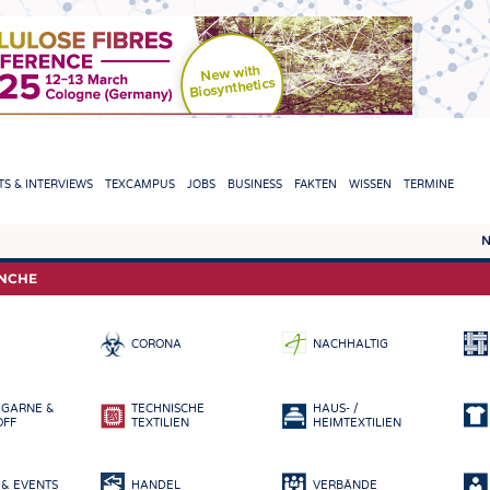
TION
S & INTERVIEWS
TEXCAMPUS
JOBS
BUSINESS
FAKTEN
WISSEN
TERMINE
N
REPORTS & INTERVIEWS
TEXC
ANCHE
TEXTINATION NEWSLINE
ROHS
CORONA
NACHHALTIG
TEXTILE LEADERSHIP
FASE
GARN
 GARNE &
TECHNISCHE
HAUS- /
GEWE
OFF
TEXTILIEN
HEIMTEXTILIEN
GESTR
& EVENTS
HANDEL
VERBÄNDE
VLIES