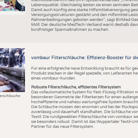
Lebensqualität. Gleichzeitig leisten sie einen zentralen 
Damit auch künftig eine starke Hilfsmittelversorgung g
Versorgungsstrukturen gestärkt und den Hilfsmittel-Leistu
Rahmenbedingungen geboten werden“, sagt BVMed-Geschä
Möll. Der deutsche MedTech-Verband warnt deshalb davo
kurzfristiger Sparmaßnahmen zu machen.
vombaur Filterschläuche: Effizienz-Booster für die
Foto: (c) vombaur
Für eine erfolgreiche neue Entwicklung braucht es für g
Produkt stecken in der Regel spezielle, von Lieferanten he
eines vombaur-Kunden.
Robuste Filterschläuche, effizientes Filtersystem
Das vollautomatische System für Fest-Flüssig-Filtration n
erschläuche
besonderen Geometrie der Filterkerzen für einen außergew
hocheffiziente und nahezu wartungsfreie System braucht d
Die Schläuche müssen den enormen und bei der Rückspülu
zuverlässig und dauerhaft standhalten. Die Schläuche v
Textil: Die rundgewebten Filterschläuche von vombaur w
sie besonders robust. Damit ist das Wuppertaler Textil-Un
Partner für das neue Filtersystem.