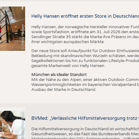
BUSINESS
FAKT
UNTERNEHMEN
STATI
Helly Hansen eröffnet ersten Store in Deutschlan
TING
AUSSCHREIBUNGEN
(c) Helly Hansen
Helly Hansen, der norwegische Hersteller innovativer Fu
DTV AUSSCHREIBUNGSDIENST
sowie Sportsfashion, eröffnete am 31. Juli 2026 den erst
Sendlinger Straße 35 stärkt die Marke ihre Präsenz im de
TERMINE
ihrer wichtigsten europäischen Märkte.
BRANCHENTERMINE
Der neue Store soll Anlaufpunkt für Outdoor-Enthusiasten
Bekleidung mit skandinavischen Wurzeln schätzen, werde
Segelkollektionen bis hin zu funktionalen Lifestyle-Prod
gesamte Markenwelt von Helly Hansen.
München als idealer Standort
Mit der Nähe zu den Alpen, einer aktiven Outdoor-Commun
Wassersportmöglichkeiten im bayerischen Voralpenland b
Ausbau der Marke in Deutschland.
C
r
e
d
i
t
:
B
V
M
e
d
/
K
u
r
t
P
a
u
u
s
l
BVMed: „Verlässliche Hilfsmittelversorgung trot
Die Hilfsmittelversorgung in Deutschland ist wirtschaftlic
Gesundheitswesen, so das Fazit des Bundesverbands Med
Mehrkostenbericht des GKV-Spitzenverbandes. „Hilfsmitte