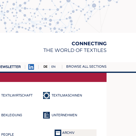
CONNECTING
THE WORLD OF TEXTILES
BROWSE ALL SECTIONS
EWSLETTER
DE
EN
AMPUS
TOFFE
TEXTILWIRTSCHAFT
TEXTILMASCHINEN
RN
E
BEKLEIDUNG
UNTERNEHMEN
BE
ICKE & GEWIRKE
ARCHIV
PEOPLE
STOFFE