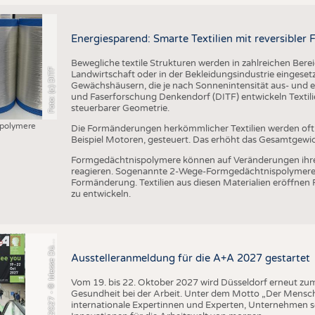
Energiesparend: Smarte Textilien mit reversible
Bewegliche textile Strukturen werden in zahlreichen Bere
Foto: (c) DITF
Landwirtschaft oder in der Bekleidungsindustrie eingesetzt
Gewächshäusern, die je nach Sonnenintensität aus- und ei
und Faserforschung Denkendorf (DITF) entwickeln Textil
steuerbarer Geometrie.
polymere
Die Formänderungen herkömmlicher Textilien werden of
Beispiel Motoren, gesteuert. Das erhöht das Gesamtgewi
+
A
2
0
2
7
-
©
M
e
s
s
e
D
s
e
l
d
o
r
f
/
C
o
n
s
t
a
n
z
e
T
i
l
l
m
a
n
Formgedächtnispolymere können auf Veränderungen ihr
reagieren. Sogenannte 2-Wege-Formgedächtnispolymere 
Formänderung. Textilien aus diesen Materialien eröffnen
zu entwickeln.
A
s
n
ü
Ausstelleranmeldung für die A+A 2027 gestartet
Vom 19. bis 22. Oktober 2027 wird Düsseldorf erneut zum 
Gesundheit bei der Arbeit. Unter dem Motto „Der Mensch
internationale Expertinnen und Experten, Unternehmen