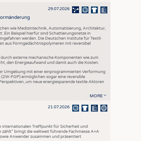
29.07.2026
r Formänderung
ichen wie Medizintechnik, Automatisierung, Architektur,
. Ein Beispiel hierfür sind Schattierungsnetze in
ngefahren werden. Die Deutschen Institute für Textil-
ien aus Formgedächtnispolymeren mit reversibel
t durch externe mechanische Komponenten wie zum
cht, den Energieaufwand und damit auch die Kosten.
er Umgebung mit einer einprogrammierten Verformung
(2W-FGP) ermöglichen sogar eine reversible
 Perspektiven, um neue energiesparende textile Aktoren
MORE
21.07.2026
internationalen Treffpunkt für Sicherheit und
 zählt“ bringt die weltweit führende Fachmesse A+A
 sowie Anwender zusammen und präsentiert