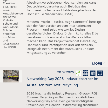
Absolvent verschiedener Hochschulen aus ganz
Frankfurt
Deutschland, darunter auch Beiträge des
a.M.(links)
sowie
Fachbereichs Textil- und Bekleidungstechnik der
Auszubildende
Hochschule Niederrhein (HSNR).
der Käthe-
Kollwitz
Mit dem Projekt „Textile Design Connects“ beteiligt
Schule und
sich der Fachbereich an dem internationalen
Anni Albers
Programm und zeigt, wie textiles Design
Schule
gesellschaftlichen Dialog fördern, kulturelles Erbe
Frankfurt
am Main
bewahren und demokratische Werte sichtbar
und
machen kann. Das Projekt verbindet Gestaltung,
Studierende
Handwerk und Partizipation und lädt dazu ein,
der HSNR.
Design als Instrument des Austauschs und der
Mitgestaltung zu verstehen.
MORE
28.07.2026
Networking Day 2026: Industriepartner im
Austausch zum Textilrecycling
2026 brachte die Industry Research Group (IRG)
Polymer Recycling im Rahmen ihres jährlichen
Networking Day erneut einige der wichtigsten
Stakeholder im Bereich Textilrecycling zusammen.