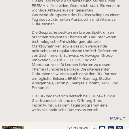
Dieses Jahr fand die Veranstaltung bei der Firma
EREMA in Ansfelden, Österreich, statt. Sie vereinte
wichtige Akteure aus der gesamten
Wertschöpfungskette des Textilrecyclings zu einem
Tag des strukturierten Austauschs und intensiver
Diskussionen.
Die Gespräche deckten ein breites Spektrum an
branchenrelevanten Themen ab. Darunter waren
technologische Entwicklungen, aktuelle
Marktdynamiken sowie das sich wandelnde
politische und regulatorische Umfeld. Referenten
von Zschimmer & Schwarz, Volkswagen Group
Innovation, STRÄHLE+HESS und der
Montanuniversität Leoben lieferten zu diesen
Themen fundierte Beiträge. Die interessanten
Diskussionen wurden auch dank der IRG-Partner
ermöglicht: Bekaert, EREMA, Barmag, Stadler
Anlagenbau, Technip Energies, Fibrant, BASF und
Remondis.
Die IRG bedankt sich herzlich bei EREMA für die
Gastfreundschaft und die Öffnung ihres
Technikums, was dem Tagesprogramm eine
wertvolle praktische Dimension verlieh.
MORE
21.07.2026