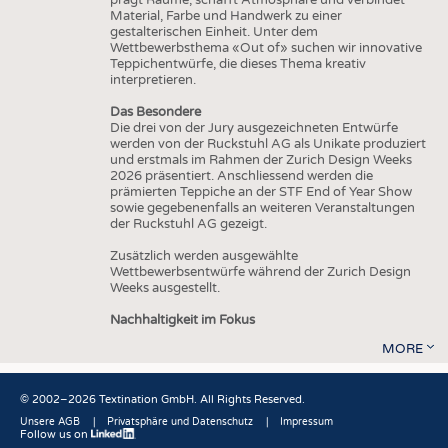
Material, Farbe und Handwerk zu einer
gestalterischen Einheit. Unter dem
Wettbewerbsthema «Out of» suchen wir innovative
Teppichentwürfe, die dieses Thema kreativ
interpretieren.
Das Besondere
Die drei von der Jury ausgezeichneten Entwürfe
werden von der Ruckstuhl AG als Unikate produziert
und erstmals im Rahmen der Zurich Design Weeks
2026 präsentiert. Anschliessend werden die
prämierten Teppiche an der STF End of Year Show
sowie gegebenenfalls an weiteren Veranstaltungen
der Ruckstuhl AG gezeigt.
Zusätzlich werden ausgewählte
Wettbewerbsentwürfe während der Zurich Design
Weeks ausgestellt.
Nachhaltigkeit im Fokus
MORE
© 2002–2026 Textination GmbH. All Rights Reserved.
Unsere AGB
Privatsphäre und Datenschutz
Impressum
Follow us on
Fußbereich