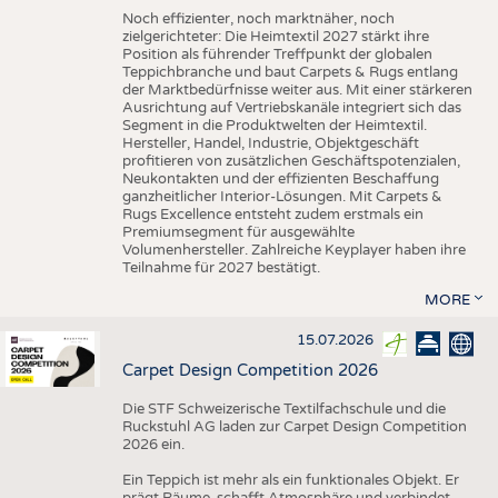
Noch effizienter, noch marktnäher, noch
zielgerichteter: Die Heimtextil 2027 stärkt ihre
Position als führender Treffpunkt der globalen
Teppichbranche und baut Carpets & Rugs entlang
der Marktbedürfnisse weiter aus. Mit einer stärkeren
Ausrichtung auf Vertriebskanäle integriert sich das
Segment in die Produktwelten der Heimtextil.
Hersteller, Handel, Industrie, Objektgeschäft
profitieren von zusätzlichen Geschäftspotenzialen,
Neukontakten und der effizienten Beschaffung
ganzheitlicher Interior-Lösungen. Mit Carpets &
Rugs Excellence entsteht zudem erstmals ein
Premiumsegment für ausgewählte
Volumenhersteller. Zahlreiche Keyplayer haben ihre
Teilnahme für 2027 bestätigt.
MORE
15.07.2026
Carpet Design Competition 2026
Die STF Schweizerische Textilfachschule und die
Ruckstuhl AG laden zur Carpet Design Competition
2026 ein.
Ein Teppich ist mehr als ein funktionales Objekt. Er
prägt Räume, schafft Atmosphäre und verbindet