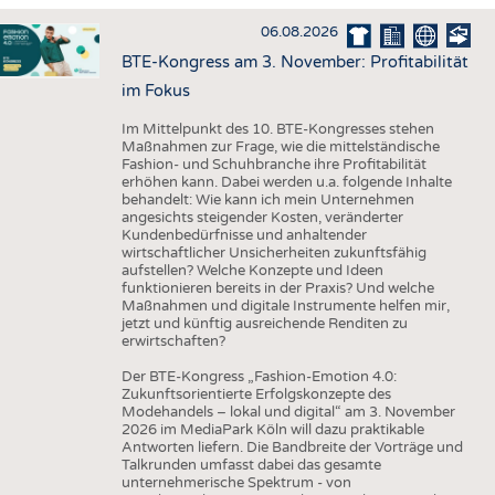
HAUS- UND HEIMTEXTILIEN
06.08.2026
BEKLEIDUNG
BTE-Kongress am 3. November: Profitabilität
TESTS
im Fokus
BUSINESS
FAKTEN
Im Mittelpunkt des 10. BTE-Kongresses stehen
Maßnahmen zur Frage, wie die mittelständische
UNTERNEHMEN
STATISTICS
Fashion- und Schuhbranche ihre Profitabilität
erhöhen kann. Dabei werden u.a. folgende Inhalte
AUSSCHREIBUNGEN
behandelt: Wie kann ich mein Unternehmen
angesichts steigender Kosten, veränderter
DTV AUSSCHREIBUNGSDIENST
Kundenbedürfnisse und anhaltender
wirtschaftlicher Unsicherheiten zukunftsfähig
WISSEN
TERMINE
aufstellen? Welche Konzepte und Ideen
funktionieren bereits in der Praxis? Und welche
DAUNENCHECK
BRANCHENTERMINE
Maßnahmen und digitale Instrumente helfen mir,
jetzt und künftig ausreichende Renditen zu
ADRESSEN & LINKS
erwirtschaften?
LABELS
Der BTE-Kongress „Fashion-Emotion 4.0:
Zukunftsorientierte Erfolgskonzepte des
PUBLIKATIONEN
Modehandels – lokal und digital“ am 3. November
2026 im MediaPark Köln will dazu praktikable
Antworten liefern. Die Bandbreite der Vorträge und
Talkrunden umfasst dabei das gesamte
unternehmerische Spektrum - von