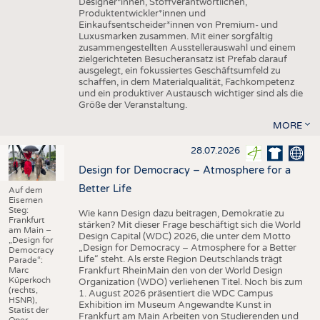
Designer*innen, Stoffverantwortlichen,
Produktentwickler*innen und
Einkaufsentscheider*innen von Premium- und
Luxusmarken zusammen. Mit einer sorgfältig
zusammengestellten Ausstellerauswahl und einem
zielgerichteten Besucheransatz ist Prefab darauf
ausgelegt, ein fokussiertes Geschäftsumfeld zu
schaffen, in dem Materialqualität, Fachkompetenz
und ein produktiver Austausch wichtiger sind als die
Größe der Veranstaltung.
MORE
28.07.2026
Design for Democracy – Atmosphere for a
Better Life
Auf dem
Eisernen
Steg:
Wie kann Design dazu beitragen, Demokratie zu
Frankfurt
stärken? Mit dieser Frage beschäftigt sich die World
am Main –
Design Capital (WDC) 2026, die unter dem Motto
„Design for
„Design for Democracy – Atmosphere for a Better
Democracy
Life“ steht. Als erste Region Deutschlands trägt
Parade“:
Marc
Frankfurt RheinMain den von der World Design
Küperkoch
Organization (WDO) verliehenen Titel. Noch bis zum
(rechts,
1. August 2026 präsentiert die WDC Campus
HSNR),
Exhibition im Museum Angewandte Kunst in
Statist der
Frankfurt am Main Arbeiten von Studierenden und
Oper