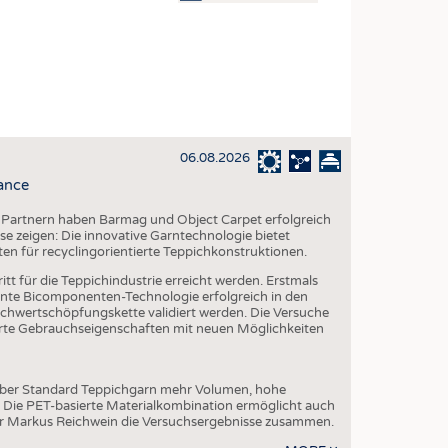
OSITES
DLUNG
ILMASCHINENBAU
ORIK
06.08.2026
CLING
ance
HALTIGKEIT
 Partnern haben Barmag und Object Carpet erfolgreich
SLAUFWIRTSCHAFT
e zeigen: Die innovative Garntechnologie bietet
ten für recyclingorientierte Teppichkonstruktionen.
ISCHE TEXTILIEN
tt für die Teppichindustrie erreicht werden. Erstmals
 TEXTILES
te Bicomponenten-Technologie erfolgreich in den
chwertschöpfungskette validiert werden. Die Versuche
ZIN
serte Gebrauchseigenschaften mit neuen Möglichkeiten
 UND HEIMTEXTILIEN
EIDUNG
über Standard Teppichgarn mehr Volumen, hohe
. Die PET-basierte Materialkombination ermöglicht auch
er Markus Reichwein die Versuchsergebnisse zusammen.