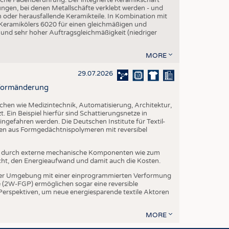
ngen, bei denen Metallschäfte verklebt werden - und
en oder herausfallende Keramikteile. In Kombination mit
 Keramikölers 6020 für einen gleichmäßigen und
 und sehr hoher Auftragsgleichmäßigkeit (niedriger
MORE
29.07.2026
r Formänderung
ichen wie Medizintechnik, Automatisierung, Architektur,
. Ein Beispiel hierfür sind Schattierungsnetze in
ngefahren werden. Die Deutschen Institute für Textil-
ien aus Formgedächtnispolymeren mit reversibel
t durch externe mechanische Komponenten wie zum
cht, den Energieaufwand und damit auch die Kosten.
er Umgebung mit einer einprogrammierten Verformung
(2W-FGP) ermöglichen sogar eine reversible
 Perspektiven, um neue energiesparende textile Aktoren
MORE