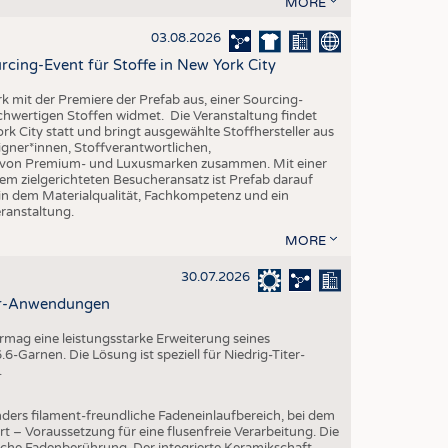
MORE
EN
STICS
03.08.2026
rcing-Event für Stoffe in New York City
rk mit der Premiere der Prefab aus, einer Sourcing-
ochwertigen Stoffen widmet. Die Veranstaltung findet
k City statt und bringt ausgewählte Stoffhersteller aus
gner*innen, Stoffverantwortlichen,
n von Premium- und Luxusmarken zusammen. Mit einer
em zielgerichteten Besucheransatz ist Prefab darauf
 in dem Materialqualität, Fachkompetenz und ein
eranstaltung.
MORE
30.07.2026
ter-Anwendungen
mag eine leistungsstarke Erweiterung seines
-Garnen. Die Lösung ist speziell für Niedrig-Titer-
.
ders filament-freundliche Fadeneinlaufbereich, bei dem
rt – Voraussetzung für eine flusenfreie Verarbeitung. Die
iche Fadenberührung. Der integrierte Keramikschaft