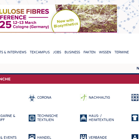
TION
S & INTERVIEWS
TEXCAMPUS
JOBS
BUSINESS
FAKTEN
WISSEN
TERMINE
N
REPORTS & INTERVIEWS
TEXC
ANCHE
TEXTINATION NEWSLINE
ROHS
CORONA
NACHHALTIG
TEXTILE LEADERSHIP
FASE
GARN
 GARNE &
TECHNISCHE
HAUS- /
GEWE
OFF
TEXTILIEN
HEIMTEXTILIEN
GESTR
& EVENTS
HANDEL
VERBÄNDE
VLIES