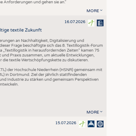
eue Anforderungen und gehen sie an."
MORE
16.07.2026
tige textile Zukunft
rungen an Nachhaltigkeit, Digitalisierung und
ieser Frage beschäftigte sich das 8. Textillogistik-Forum
„Textillogistik in herausfordernden Zeiten“ kamen 75
ft und Praxis zusammen, um aktuelle Entwicklungen,
die textile Wertschöpfungskette zu diskutieren.
 (CTL) der Hochschule Niederrhein (HSNR) gemeinsam mit
L) in Dortmund. Ziel der jährlich stattfindenden
 und Industrie zu stärken und gemeinsam Perspektiven
entwickeln.
MORE
15.07.2026