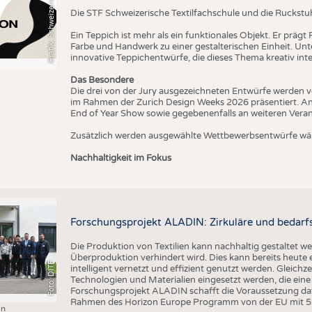
T
Die STF Schweizerische Textilfachschule und die Ruckstu
Ein Teppich ist mehr als ein funktionales Objekt. Er präg
Farbe und Handwerk zu einer gestalterischen Einheit. U
innovative Teppichentwürfe, die dieses Thema kreativ inte
Das Besondere
Die drei von der Jury ausgezeichneten Entwürfe werden v
im Rahmen der Zurich Design Weeks 2026 präsentiert. An
End of Year Show sowie gegebenenfalls an weiteren Vera
Zusätzlich werden ausgewählte Wettbewerbsentwürfe wäh
Nachhaltigkeit im Fokus
Forschungsprojekt ALADIN: Zirkuläre und bedarfs
Die Produktion von Textilien kann nachhaltig gestaltet w
Überproduktion verhindert wird. Dies kann bereits heute
Foto: DITF
intelligent vernetzt und effizient genutzt werden. Gleichz
Technologien und Materialien eingesetzt werden, die ei
Forschungsprojekt ALADIN schafft die Voraussetzung daf
Rahmen des Horizon Europe Programm von der EU mit 5 M
in