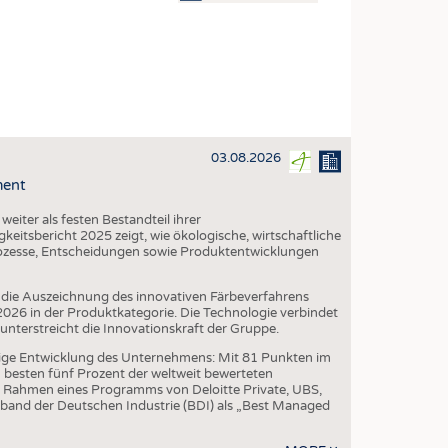
OSITES
DLUNG
ILMASCHINENBAU
ORIK
03.08.2026
CLING
ment
HALTIGKEIT
iter als festen Bestandteil ihrer
SLAUFWIRTSCHAFT
eitsbericht 2025 zeigt, wie ökologische, wirtschaftliche
ozesse, Entscheidungen sowie Produktentwicklungen
ISCHE TEXTILIEN
 TEXTILES
die Auszeichnung des innovativen Färbeverfahrens
6 in der Produktkategorie. Die Technologie verbindet
ZIN
erstreicht die Innovationskraft der Gruppe.
 UND HEIMTEXTILIEN
ige Entwicklung des Unternehmens: Mit 81 Punkten im
besten fünf Prozent der weltweit bewerteten
EIDUNG
 Rahmen eines Programms von Deloitte Private, UBS,
band der Deutschen Industrie (BDI) als „Best Managed