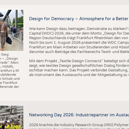
BUSINESS
FAKT
UNTERNEHMEN
STATI
Design for Democracy – Atmosphere for a Better 
TING
AUSSCHREIBUNGEN
Wie kann Design dazu beitragen, Demokratie zu stärken? M
DTV AUSSCHREIBUNGSDIENST
Capital (WDC) 2026, die unter dem Motto „Design for Dem
Foto: HSNR
TERMINE
Region Deutschlands trägt Frankfurt RheinMain den von 
Noch bis zum 1. August 2026 präsentiert die WDC Camp
BRANCHENTERMINE
Frankfurt am Main Arbeiten von Studierenden und Absol
darunter auch Beiträge des Fachbereichs Textil- und Bek
 Steg:
n – „Design
I
n
s
t
i
t
u
t
f
ü
r
T
e
x
t
i
l
t
e
c
h
n
k
I
T
A
)
d
e
r
R
W
T
H
A
a
c
h
e
n
U
n
i
v
e
r
s
i
t
Mit dem Projekt „Textile Design Connects“ beteiligt sic
rade“: Marc
zeigt, wie textiles Design gesellschaftlichen Dialog förd
s, HSNR),
sichtbar machen kann. Das Projekt verbindet Gestaltung, 
rankfurt a.M.
als Instrument des Austauschs und der Mitgestaltung zu 
zubildende
z Schule und
e Frankfurt
ierende der
©
(
y
i
Networking Day 2026: Industriepartner im Austau
2026 brachte die Industry Research Group (IRG) Polymer