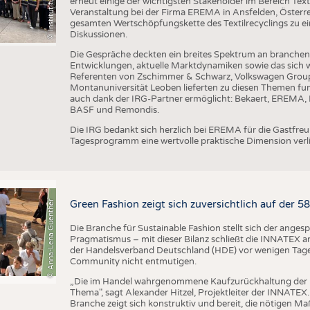
erneut einige der wichtigsten Stakeholder im Bereich Text
Veranstaltung bei der Firma EREMA in Ansfelden, Österreic
gesamten Wertschöpfungskette des Textilrecyclings zu ei
Diskussionen.
Die Gespräche deckten ein breites Spektrum an branche
Entwicklungen, aktuelle Marktdynamiken sowie das sich w
Referenten von Zschimmer & Schwarz, Volkswagen Grou
Montanuniversität Leoben lieferten zu diesen Themen fun
auch dank der IRG-Partner ermöglicht: Bekaert, EREMA, B
BASF und Remondis.
Die IRG bedankt sich herzlich bei EREMA für die Gastfr
Tagesprogramm eine wertvolle praktische Dimension verli
© Anna-Lena Guenther
Green Fashion zeigt sich zuversichtlich auf der 
Die Branche für Sustainable Fashion stellt sich der ange
Pragmatismus – mit dieser Bilanz schließt die INNATEX am
der Handelsverband Deutschland (HDE) vor wenigen Tagen 
Community nicht entmutigen.
„Die im Handel wahrgenommene Kaufzurückhaltung der 
Thema", sagt Alexander Hitzel, Projektleiter der INNATEX
Branche zeigt sich konstruktiv und bereit, die nötigen M