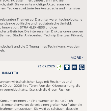
ilrecycling zusammen. Dieses Jahr fand die
h, statt. Sie vereinte wichtige Akteure aus der
nem Tag des strukturierten Austauschs und intensiver
nrelevanten Themen ab. Darunter waren technologische
andelnde politische und regulatorische Umfeld.
p Innovation, STRÄHLE+HESS und der
dierte Beiträge. Die interessanten Diskussionen wurden
armag, Stadler Anlagenbau, Technip Energies, Fibrant,
eundschaft und die Öffnung ihres Technikums, was dem
eh.
MORE
21.07.2026
58. INNATEX
spannten wirtschaftlichen Lage mit Realismus und
 20. Juli 2026 ihre Türen. Von der Krisenwarnung, die
vermeldet hatte, lässt sich die Green-Fashion-
Konsumentinnen und Konsumenten ist natürlich
. „Niemand erwartet derzeit einen großen Wurf, aber die
aßnahmen umzusetzen. Sie weiß zu schätzen, dass die