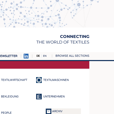
CONNECTING
THE WORLD OF TEXTILES
BROWSE ALL SECTIONS
EWSLETTER
DE
EN
AMPUS
TOFFE
TEXTILWIRTSCHAFT
TEXTILMASCHINEN
RN
E
BEKLEIDUNG
UNTERNEHMEN
BE
ICKE & GEWIRKE
ARCHIV
PEOPLE
STOFFE