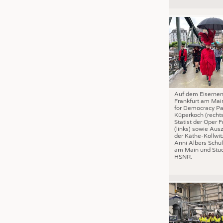
JOBS
STELLENMARKT
KRÜGER PERSONAL HEADHUN
PRAKTIKA & AUSBILDUNGEN
WISSEN
DAUNENCHECK
Auf dem Eisernen
ADRESSEN & LINKS
Frankfurt am Mai
for Democracy Pa
LABELS
Küperkoch (recht
Statist der Oper F
PUBLIKATIONEN
(links) sowie Aus
der Käthe-Kollwit
Anni Albers Schul
am Main und Stud
HSNR.