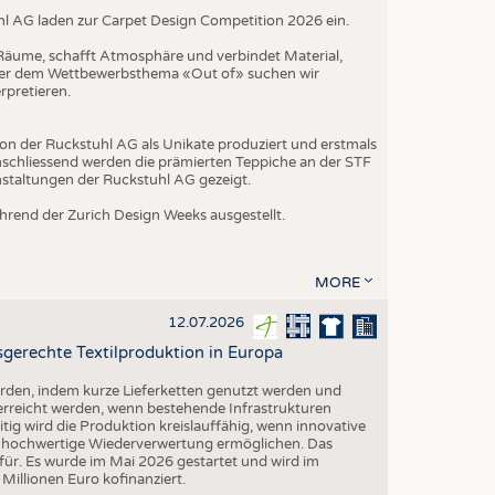
hl AG laden zur Carpet Design Competition 2026 ein.
t Räume, schafft Atmosphäre und verbindet Material,
nter dem Wettbewerbsthema «Out of» suchen wir
rpretieren.
on der Ruckstuhl AG als Unikate produziert und erstmals
schliessend werden die prämierten Teppiche an der STF
nstaltungen der Ruckstuhl AG gezeigt.
rend der Zurich Design Weeks ausgestellt.
MORE
12.07.2026
gerechte Textilproduktion in Europa
erden, indem kurze Lieferketten genutzt werden und
 erreicht werden, wenn bestehende Infrastrukturen
eitig wird die Produktion kreislauffähig, wenn innovative
ne hochwertige Wiederverwertung ermöglichen. Das
ür. Es wurde im Mai 2026 gestartet und wird im
illionen Euro kofinanziert.