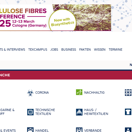
TION
S & INTERVIEWS
TEXCAMPUS
JOBS
BUSINESS
FAKTEN
WISSEN
TERMINE
N
REPORTS & INTERVIEWS
TEXC
ANCHE
TEXTINATION NEWSLINE
ROHS
CORONA
NACHHALTIG
TEXTILE LEADERSHIP
FASE
GARN
 GARNE &
TECHNISCHE
HAUS- /
GEWE
OFF
TEXTILIEN
HEIMTEXTILIEN
GESTR
& EVENTS
HANDEL
VERBÄNDE
VLIES