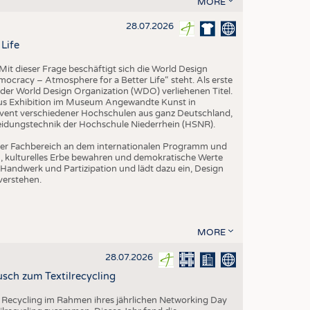
MORE
EN
STICS
28.07.2026
Life
it dieser Frage beschäftigt sich die World Design
ocracy – Atmosphere for a Better Life“ steht. Als erste
der World Design Organization (WDO) verliehenen Titel.
us Exhibition im Museum Angewandte Kunst in
vent verschiedener Hochschulen aus ganz Deutschland,
leidungstechnik der Hochschule Niederrhein (HSNR).
h der Fachbereich an dem internationalen Programm und
ern, kulturelles Erbe bewahren und demokratische Werte
Handwerk und Partizipation und lädt dazu ein, Design
verstehen.
MORE
28.07.2026
sch zum Textilrecycling
 Recycling im Rahmen ihres jährlichen Networking Day