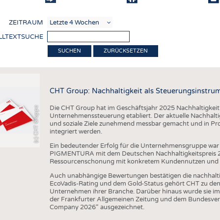
COMP
ZEITRAUM
VERE
LLTEXTSUCHE
TEXT
ZURÜCKSETZEN
SENS
RECY
CHT Group: Nachhaltigkeit als Steuerungsinstru
NACH
Die CHT Group hat im Geschäftsjahr 2025 Nachhaltigkeit we
(c) CHT Gruppe
KREI
Unternehmenssteuerung etabliert. Der aktuelle Nachhaltigk
und soziale Ziele zunehmend messbar gemacht und in Pr
TECHN
integriert werden.
SMART
Ein bedeutender Erfolg für die Unternehmensgruppe war 
PIGMENTURA mit dem Deutschen Nachhaltigkeitspreis 202
MEDI
Ressourcenschonung mit konkretem Kundennutzen und unt
HAUS-
Auch unabhängige Bewertungen bestätigen die nachhalt
EcoVadis-Rating und dem Gold-Status gehört CHT zu den 
BEKL
Unternehmen ihrer Branche. Darüber hinaus wurde sie im
der Frankfurter Allgemeinen Zeitung und dem Bundesver
TESTS
Company 2026“ ausgezeichnet.