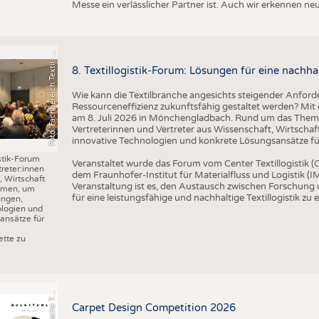
o
t
o
:
F
a
c
h
b
e
r
e
i
c
h
T
e
x
t
il
-
u
d
B
e
k
l
e
i
d
u
n
g
s
t
e
c
h
n
i
k
/
H
S
N
Messe ein verlässlicher Partner ist. Auch wir erkennen n
F
n
R
8. Textillogistik-Forum: Lösungen für eine nachhal
Wie kann die Textilbranche angesichts steigender Anforde
Ressourceneffizienz zukunftsfähig gestaltet werden? Mit d
am 8. Juli 2026 in Mönchengladbach. Rund um das Thema 
Vertreterinnen und Vertreter aus Wissenschaft, Wirtscha
innovative Technologien und konkrete Lösungsansätze für 
istik-Forum
Veranstaltet wurde das Forum vom Center Textillogistik
treter:innen
dem Fraunhofer-Institut für Materialfluss und Logistik (IM
 Wirtschaft
Veranstaltung ist es, den Austausch zwischen Forschung
mmen, um
für eine leistungsfähige und nachhaltige Textillogistik zu 
ungen,
ologien und
ansätze für
r
a
f
i
k
:
S
c
h
w
e
i
z
e
r
i
s
c
h
e
e
t
i
l
f
a
c
h
s
c
h
u
l
e
S
T
tte zu
G
x
F
Carpet Design Competition 2026