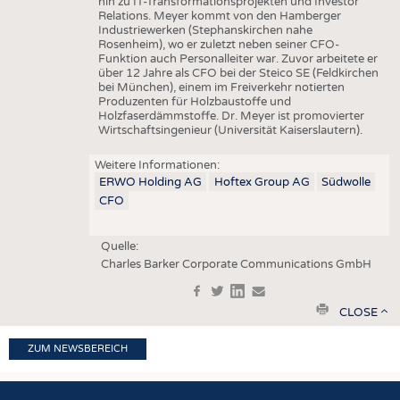
hin zu IT-Transformationsprojekten und Investor
Relations. Meyer kommt von den Hamberger
Industriewerken (Stephanskirchen nahe
Rosenheim), wo er zuletzt neben seiner CFO-
Funktion auch Personalleiter war. Zuvor arbeitete er
über 12 Jahre als CFO bei der Steico SE (Feldkirchen
bei München), einem im Freiverkehr notierten
Produzenten für Holzbaustoffe und
Holzfaserdämmstoffe. Dr. Meyer ist promovierter
Wirtschaftsingenieur (Universität Kaiserslautern).
Weitere Informationen:
ERWO Holding AG
Hoftex Group AG
Südwolle
CFO
Quelle:
Charles Barker Corporate Communications GmbH
f
t
in
e
print
CLOSE
ZUM NEWSBEREICH