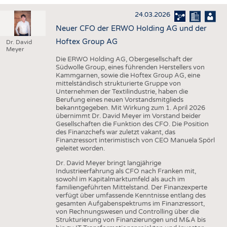
HAUS- UND HEIMTEXTILIEN
24.03.2026
BEKLEIDUNG
Neuer CFO der ERWO Holding AG und der
TESTS
Hoftex Group AG
Dr. David
Meyer
BUSINESS
FAKTEN
Die ERWO Holding AG, Obergesellschaft der
Südwolle Group, eines führenden Herstellers von
UNTERNEHMEN
STATISTICS
Kammgarnen, sowie die Hoftex Group AG, eine
mittelständisch strukturierte Gruppe von
AUSSCHREIBUNGEN
Unternehmen der Textilindustrie, haben die
Berufung eines neuen Vorstandsmitglieds
DTV AUSSCHREIBUNGSDIENST
bekanntgegeben. Mit Wirkung zum 1. April 2026
übernimmt Dr. David Meyer im Vorstand beider
WISSEN
TERMINE
Gesellschaften die Funktion des CFO. Die Position
des Finanzchefs war zuletzt vakant, das
DAUNENCHECK
BRANCHENTERMINE
Finanzressort interimistisch von CEO Manuela Spörl
geleitet worden.
ADRESSEN & LINKS
Dr. David Meyer bringt langjährige
LABELS
Industrieerfahrung als CFO nach Franken mit,
sowohl im Kapitalmarktumfeld als auch im
PUBLIKATIONEN
familiengeführten Mittelstand. Der Finanzexperte
verfügt über umfassende Kenntnisse entlang des
gesamten Aufgabenspektrums im Finanzressort,
von Rechnungswesen und Controlling über die
Strukturierung von Finanzierungen und M&A bis