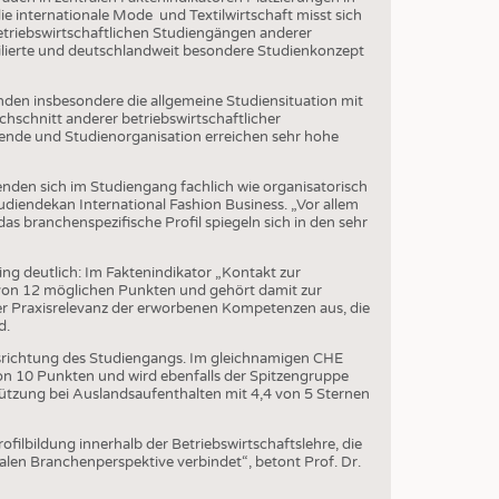
ie internationale Mode und Textilwirtschaft misst sich
etriebswirtschaftlichen Studiengängen anderer
OSITES
filierte und deutschlandweit besondere Studienkonzept
DLUNG
den insbesondere die allgemeine Studiensituation mit
ILMASCHINENBAU
hschnitt anderer betriebswirtschaftlicher
nde und Studienorganisation erreichen sehr hohe
ORIK
CLING
renden sich im Studiengang fachlich wie organisatorisch
udiendekan International Fashion Business. „Vor allem
HALTIGKEIT
as branchenspezifische Profil spiegeln sich in den sehr
SLAUFWIRTSCHAFT
g deutlich: Im Faktenindikator „Kontakt zur
ISCHE TEXTILIEN
0 von 12 möglichen Punkten und gehört damit zur
er Praxisrelevanz der erworbenen Kompetenzen aus, die
 TEXTILES
d.
usrichtung des Studiengangs. Im gleichnamigen CHE
ZIN
 von 10 Punkten und wird ebenfalls der Spitzengruppe
ützung bei Auslandsaufenthalten mit 4,4 von 5 Sternen
 UND HEIMTEXTILIEN
EIDUNG
ofilbildung innerhalb der Betriebswirtschaftslehre, die
alen Branchenperspektive verbindet“, betont Prof. Dr.