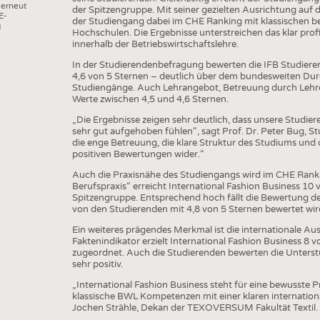
 erneut
der Spitzengruppe. Mit seiner gezielten Ausrichtung auf d
E-
der Studiengang dabei im CHE Ranking mit klassischen b
COMP
g
Hochschulen. Die Ergebnisse unterstreichen das klar pro
innerhalb der Betriebswirtschaftslehre.
VERE
In der Studierendenbefragung bewerten die IFB Studieren
TEXT
4,6 von 5 Sternen – deutlich über dem bundesweiten Durc
Studiengänge. Auch Lehrangebot, Betreuung durch Lehre
SENS
Werte zwischen 4,5 und 4,6 Sternen.
RECY
„Die Ergebnisse zeigen sehr deutlich, dass unsere Studie
sehr gut aufgehoben fühlen“, sagt Prof. Dr. Peter Bug, St
NACH
die enge Betreuung, die klare Struktur des Studiums und d
positiven Bewertungen wider.“
KREI
Auch die Praxisnähe des Studiengangs wird im CHE Rankin
TECHN
Berufspraxis“ erreicht International Fashion Business 1
Spitzengruppe. Entsprechend hoch fällt die Bewertung d
SMART
von den Studierenden mit 4,8 von 5 Sternen bewertet wir
Ein weiteres prägendes Merkmal ist die internationale A
MEDI
Faktenindikator erzielt International Fashion Business 8
zugeordnet. Auch die Studierenden bewerten die Unterst
HAUS-
sehr positiv.
BEKL
„International Fashion Business steht für eine bewusste Pr
klassische BWL Kompetenzen mit einer klaren internation
TESTS
Jochen Strähle, Dekan der TEXOVERSUM Fakultät Textil.