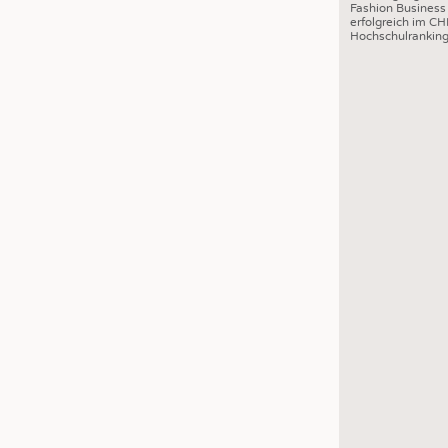
Fashion Business
erfolgreich im CH
Hochschulrankin