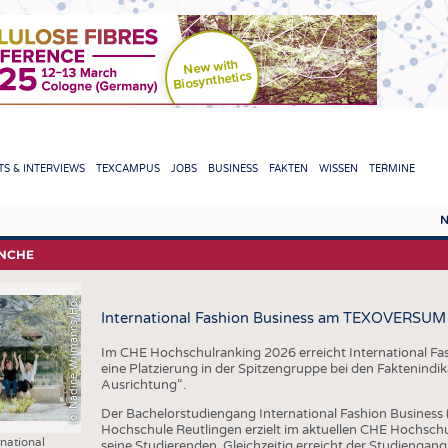
TION
S & INTERVIEWS
TEXCAMPUS
JOBS
BUSINESS
FAKTEN
WISSEN
TERMINE
c
)
N
a
d
i
n
e
W
i
l
m
a
n
n
s
/
H
c
s
c
h
u
l
e
R
e
u
t
l
i
n
g
e
N
REPORTS & INTERVIEWS
TEXC
ANCHE
TEXTINATION NEWSLINE
ROHS
(
h
n
o
International Fashion Business am TEXOVERSUM
TEXTILE LEADERSHIP
FASE
GARN
Im CHE Hochschulranking 2026 erreicht International F
eine Platzierung in der Spitzengruppe bei den Faktenindi
GEWE
Ausrichtung“.
Der Bachelorstudiengang International Fashion Business
GESTR
Hochschule Reutlingen erzielt im aktuellen CHE Hochsc
national
seine Studierenden. Gleichzeitig erreicht der Studiengang
VLIES