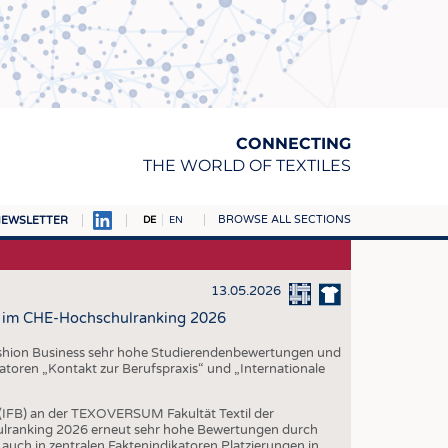
CONNECTING
THE WORLD OF TEXTILES
BROWSE ALL SECTIONS
EWSLETTER
DE
EN
AMPUS
TOFFE
13.05.2026
 im CHE-Hochschulranking 2026
RN
E
ashion Business sehr hohe Studierendenbewertungen und
katoren „Kontakt zur Berufspraxis“ und „Internationale
BE
 (IFB) an der TEXOVERSUM Fakultät Textil der
ICKE & GEWIRKE
hulranking 2026 erneut sehr hohe Bewertungen durch
 auch in zentralen Faktenindikatoren Platzierungen in
STOFFE