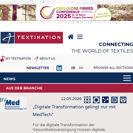
Direkt
zum
Inhalt
CONNECTING
THE WORLD OF TEXTILES
MY TEXTINATION
ABOUT US
BROWSE ALL SECTIONS
NEWSLETTER
DE
EN
NEWS
REPORTS & INTERVIEWS
NEWS
AKTUELLES
TEXTINATION NEWSLINE
AUS DER BRANCHE
AKTUELLES
KLARTEXT BY TEXTINATION
TEXTILE LEADERSHIP
12.05.2026
KLARTEXT BY TEXTINATION
TEXCAMPUS
JOBS
„Digitale Transformation gelingt nur mit
MedTech“
ROHSTOFFE
STELLENMARKT
FASERN
KRÜGER PERSONAL
Für die digitale Transformation der
Gesundheitsversorgung müssen digitale,