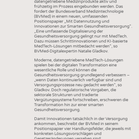
HEADHUNTING
GARNE
datengetriebene Medizinprodukte aktiv und
frühzeitig im Prozess eingebunden werden. Das
PRAKTIKA & AUSBILDUNGEN
fordert der Bundesverband Medizintechnologie
GEWEBE
(BVMed) in einem neuen, umfassenden
Positionspapier „Mit Datennutzung und
GESTRICKE & GEWIRKE
Innovationen zur Smarten Gesundheitsversorgung“.
„Eine umfassende Digitalisierung der
VLIESSTOFFE
Gesundheitsversorgung gelingt nur mit MedTech.
Dazu müssen Schrittinnovationen und KI-basierte
COMPOSITES
MedTech-Lösungen mitbedacht werden“, so
BVMed-Digitalexpertin Natalie Gladkov.
VEREDLUNG
Moderne, datengetriebene MedTech-Lösungen
TEXTILMASCHINENBAU
spielen bei der digitalen Transformation eine
wesentliche Rolle und können die
SENSORIK
Gesundheitsversorgung grundlegend verbessern –
„wenn Daten kontinuierlich verfügbar sind und
RECYCLING
Versorgungsprozesse neu gedacht werden“, so
Gladkov. Doch regulatorische Vorgaben, die
NACHHALTIGKEIT
sektorale Strukturen und tradierte
Vergütungssysteme fortschreiben, erschweren die
KREISLAUFWIRTSCHAFT
Transformation hin zur einer smarten
Gesundheitsversorgung.
TECHNISCHE TEXTILIEN
Damit Innovationen tatsächlich in der Versorgung
SMART TEXTILES
ankommen, beschreibt der BVMed in seinem
Positionspapier vier Handlungsfelder, die jeweils mit
MEDIZIN
konkreten Lösungsvorschlägen und
Gesetzesänderungen versehen sind: