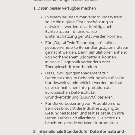
HAUS- UND HEIMTEXTILIEN
1. Daten besser verfügbar machen
BEKLEIDUNG
In einem neuen Primärversorgungssystem
sollte die digitale Ersteinschätzung so
TESTS
entwickelt werden, dass künftig auch
Echtzeitdaten für eine valide
BUSINESS
FAKTEN
Ersteinschätzung genutzt werden können.
UNTERNEHMEN
STATISTICS
Für „Digital Twin Technologien“ sollten
pseudonymisierte Behandlungsdaten nutzbar
AUSSCHREIBUNGEN
gemacht werden. Denn Simulationen anhand
von vorhandenem Bildmaterial können
DTV AUSSCHREIBUNGSDIENST
invasive Diagnostik verhindern oder
Therapieschritte vorbereiten.
WISSEN
TERMINE
Das Einwilligungsmanagement zur
Datennutzung im Behandlungsablauf sollte
DAUNENCHECK
BRANCHENTERMINE
bundesweit vereinheitlicht werden und auf
einer einheitlichen Interpretation der
ADRESSEN & LINKS
europäischen Datenschutz-
Grundverordnung (DSGVO) basieren.
LABELS
Für die Verbesserung von Produkten und
Services braucht die Industrie Zugang zu
PUBLIKATIONEN
Gesundheitsdaten und teilt selbst auch ihre
Daten. Dabei sind allerdings IP-Rechte zu
beachten, gerade bei Medizinprodukten.
2. Internationale Standards für Datenformate und -